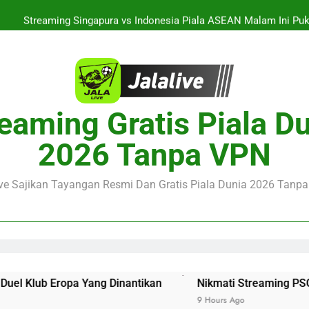
Streaming Singapura vs Indonesia Piala ASEAN Malam Ini Puku
Menar
Jalalive Aston Villa vs Bayern Club Friendly Malam Ini Pukul 19.0
Persahabatan Dua 
Streaming Jalalive Barcelona vs Nottingham Forest Club Friendly 
Pengalaman Mengi
Nikmati Streaming PSG vs Man United Club Friendly Malam Ini Pu
eaming Gratis Piala D
Kemasan L
Streaming Singapura vs Indonesia Piala ASEAN Malam Ini Puku
2026 Tanpa VPN
Menar
Jalalive Aston Villa vs Bayern Club Friendly Malam Ini Pukul 19.0
Persahabatan Dua 
ive Sajikan Tayangan Resmi Dan Gratis Piala Dunia 2026 Tanpa 
ang Dinantikan
Nikmati Streaming PSG vs Man United C
9 Hours Ago