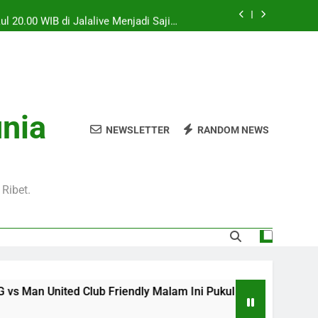
l 20.00 WIB di Jalalive Menjadi Sajian
ik Untuk Pecinta Sepak Bola Nasional
0 WIB Menghadirkan Berita Terbaru Duel
Klub Terkenal Dari Inggris Dan Jerman
Dini Hari Ini Pukul 02.00 WIB Membawa
kuti Duel Klub Eropa Yang Dinantikan
kul 22.00 WIB Bersama Jalalive Dengan
unia
aga Pramusim Modern dan Menghibur
NEWSLETTER
RANDOM NEWS
l 20.00 WIB di Jalalive Menjadi Sajian
ik Untuk Pecinta Sepak Bola Nasional
0 WIB Menghadirkan Berita Terbaru Duel
Klub Terkenal Dari Inggris Dan Jerman
Ribet.
lub Friendly Malam Ini Pukul 22.00 WIB Bersama Jalalive D