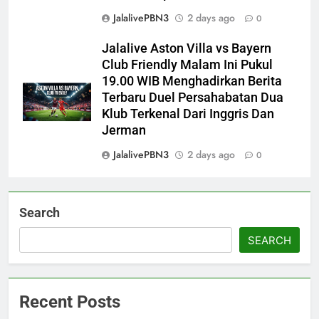
JalalivePBN3
2 days ago
0
Jalalive Aston Villa vs Bayern
Club Friendly Malam Ini Pukul
19.00 WIB Menghadirkan Berita
Terbaru Duel Persahabatan Dua
Klub Terkenal Dari Inggris Dan
Jerman
JalalivePBN3
2 days ago
0
Search
SEARCH
Recent Posts