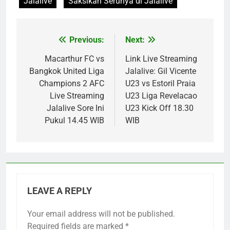
Jalalive
Saksikan Serunya di Jalalive
Previous:
Next:
Post
navigation
Macarthur FC vs
Link Live Streaming
Bangkok United Liga
Jalalive: Gil Vicente
Champions 2 AFC
U23 vs Estoril Praia
Live Streaming
U23 Liga Revelacao
Jalalive Sore Ini
U23 Kick Off 18.30
Pukul 14.45 WIB
WIB
LEAVE A REPLY
Your email address will not be published.
Required fields are marked
*