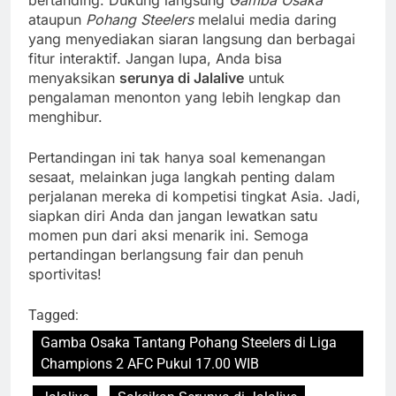
bertanding. Dukung langsung
Gamba Osaka
ataupun
Pohang Steelers
melalui media daring
yang menyediakan siaran langsung dan berbagai
fitur interaktif. Jangan lupa, Anda bisa
menyaksikan
serunya di Jalalive
untuk
pengalaman menonton yang lebih lengkap dan
menghibur.
Pertandingan ini tak hanya soal kemenangan
sesaat, melainkan juga langkah penting dalam
perjalanan mereka di kompetisi tingkat Asia. Jadi,
siapkan diri Anda dan jangan lewatkan satu
momen pun dari aksi menarik ini. Semoga
pertandingan berlangsung fair dan penuh
sportivitas!
Tagged:
Gamba Osaka Tantang Pohang Steelers di Liga
Champions 2 AFC Pukul 17.00 WIB