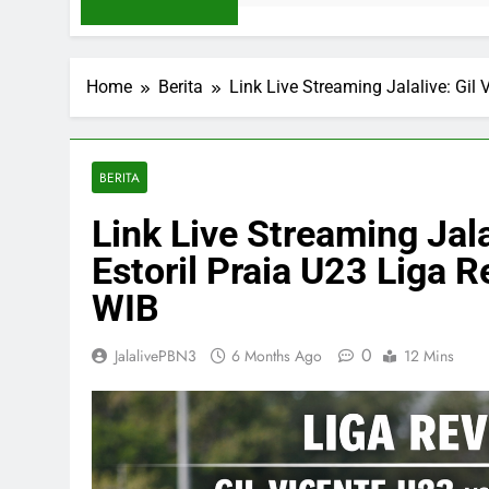
Home
Berita
Link Live Streaming Jalalive: Gil
BERITA
Link Live Streaming Jala
Estoril Praia U23 Liga 
WIB
0
JalalivePBN3
6 Months Ago
12 Mins