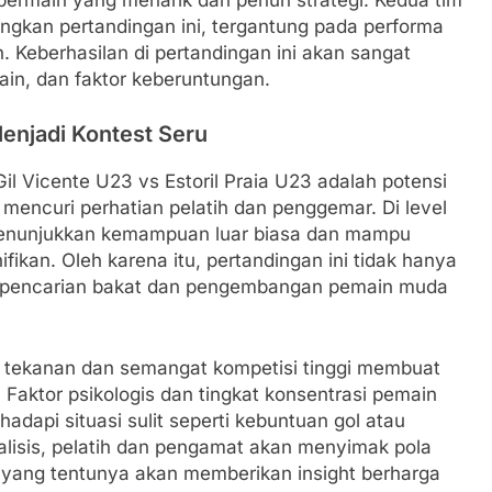
bermain yang menarik dan penuh strategi. Kedua tim
gkan pertandingan ini, tergantung pada performa
 Keberhasilan di pertandingan ini akan sangat
main, dan faktor keberuntungan.
enjadi Kontest Seru
il Vicente U23 vs Estoril Praia U23 adalah potensi
encuri perhatian pelatih dan penggemar. Di level
 menunjukkan kemampuan luar biasa dan mampu
ikan. Oleh karena itu, pertandingan ini tidak hanya
ang pencarian bakat dan pengembangan pemain muda
h tekanan dan semangat kompetisi tinggi membuat
 Faktor psikologis dan tingkat konsentrasi pemain
dapi situasi sulit seperti kebuntuan gol atau
alisis, pelatih dan pengamat akan menyimak pola
, yang tentunya akan memberikan insight berharga