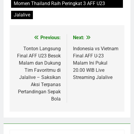
Momen Thailand Raih Peringkat 3 AFF U23
Jalalive
Previous:
Next:
Post
navigation
Tonton Langsung
Indonesia vs Vietnam
Final AFF U23 Besok
Final AFF U-23
Malam dan Dukung
Malam Ini Pukul
Tim Favoritmu di
20.00 WIB Live
Jalalive – Saksikan
Streaming Jalalive
Aksi Terpanas
Pertandingan Sepak
Bola