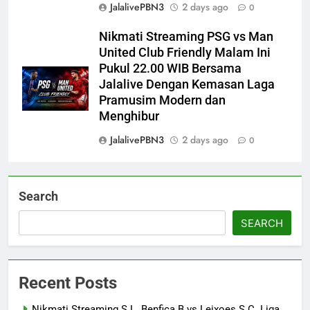
JalalivePBN3
2 days ago
0
Nikmati Streaming PSG vs Man
United Club Friendly Malam Ini
Pukul 22.00 WIB Bersama
Jalalive Dengan Kemasan Laga
Pramusim Modern dan
Menghibur
JalalivePBN3
2 days ago
0
Search
SEARCH
Recent Posts
Nikmati Streaming S.L. Benfica B vs Leixoes S.C. Liga