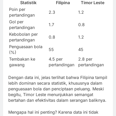
Statistik
Filipina
Timor Leste
Poin per
2.3
1.2
pertandingan
Gol per
1.7
0.8
pertandingan
Kebobolan per
0.8
1.2
pertandingan
Penguasaan bola
55
45
(%)
Tembakan ke
4.5 per
2.8 per
gawang
pertandingan
pertandingan
Dengan data ini, jelas terlihat bahwa Filipina tampil
lebih dominan secara statistik, khususnya dalam
penguasaan bola dan penciptaan peluang. Meski
begitu, Timor Leste menunjukkan semangat
bertahan dan efektivitas dalam serangan baliknya.
Mengapa hal ini penting? Karena data ini tidak