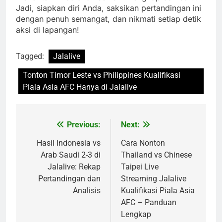
Jadi, siapkan diri Anda, saksikan pertandingan ini
dengan penuh semangat, dan nikmati setiap detik
aksi di lapangan!
Tagged:
Jalalive
Tonton Timor Leste vs Philippines Kualifikasi
Piala Asia AFC Hanya di Jalalive
Previous:
Next:
Post
navigation
Hasil Indonesia vs
Cara Nonton
Arab Saudi 2-3 di
Thailand vs Chinese
Jalalive: Rekap
Taipei Live
Pertandingan dan
Streaming Jalalive
Analisis
Kualifikasi Piala Asia
AFC – Panduan
Lengkap