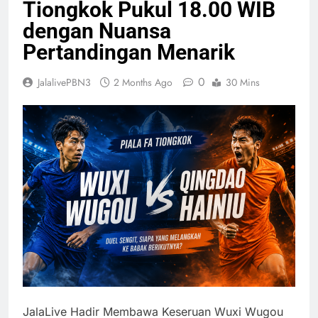
Tiongkok Pukul 18.00 WIB
dengan Nuansa
Pertandingan Menarik
0
JalalivePBN3
2 Months Ago
30 Mins
JalaLive Hadir Membawa Keseruan Wuxi Wugou