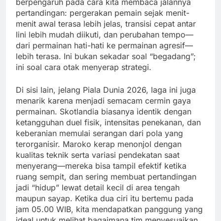
berpengaruh pada cara kita membaca jalannya
pertandingan: pergerakan pemain sejak menit-
menit awal terasa lebih jelas, transisi cepat antar
lini lebih mudah diikuti, dan perubahan tempo—
dari permainan hati-hati ke permainan agresif—
lebih terasa. Ini bukan sekadar soal “begadang”;
ini soal cara otak menyerap strategi.
Di sisi lain, jelang Piala Dunia 2026, laga ini juga
menarik karena menjadi semacam cermin gaya
permainan. Skotlandia biasanya identik dengan
ketangguhan duel fisik, intensitas penekanan, dan
keberanian memulai serangan dari pola yang
terorganisir. Maroko kerap menonjol dengan
kualitas teknik serta variasi pendekatan saat
menyerang—mereka bisa tampil efektif ketika
ruang sempit, dan sering membuat pertandingan
jadi “hidup” lewat detail kecil di area tengah
maupun sayap. Ketika dua ciri itu bertemu pada
jam 05.00 WIB, kita mendapatkan panggung yang
ideal untuk melihat bagaimana tim menyesuaikan