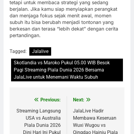
tetapi untuk membaca strategi yang sedang
berjalan. Jika kamu siap menyiapkan perangkat
dan menjaga fokus sejak menit awal, momen
subuh itu bisa berubah menjadi tontonan yang
berkesan dan terasa “lebih dekat” dengan cerita
pertandingan.
Tagged:
Jalalive
Skotlandia vs Maroko Pukul 05.00 WIB Besok
Pagi Streaming Piala Dunia 2026 Bersama
JalaLive untuk Menemani Waktu Subuh
Previous:
Next:
Post
navigation
Streaming Langsung
JalaLive Hadir
USA vs Australia
Membawa Keseruan
Piala Dunia 2026
Wuxi Wugou vs
Dini Hari Ini Pukul
Qingdao Hainiu Piala