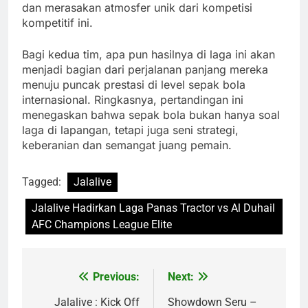
dan merasakan atmosfer unik dari kompetisi
kompetitif ini.
Bagi kedua tim, apa pun hasilnya di laga ini akan
menjadi bagian dari perjalanan panjang mereka
menuju puncak prestasi di level sepak bola
internasional. Ringkasnya, pertandingan ini
menegaskan bahwa sepak bola bukan hanya soal
laga di lapangan, tetapi juga seni strategi,
keberanian dan semangat juang pemain.
Tagged:
Jalalive
Jalalive Hadirkan Laga Panas Tractor vs Al Duhail
AFC Champions League Elite
Previous:
Next:
Post
navigation
Jalalive : Kick Off
Showdown Seru –