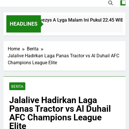
sinvest vs Panevezys A Lyga Malam Ini Pukul 22.45 WIB Menja
HEADLINES
Ago
Home
Berita
Jalalive Hadirkan Laga Panas Tractor vs Al Duhail AFC
Champions League Elite
BERITA
Jalalive Hadirkan Laga
Panas Tractor vs Al Duhail
AFC Champions League
Elite