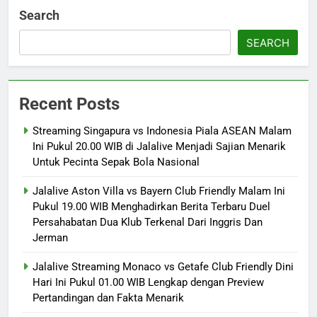
Search
SEARCH
Recent Posts
Streaming Singapura vs Indonesia Piala ASEAN Malam
Ini Pukul 20.00 WIB di Jalalive Menjadi Sajian Menarik
Untuk Pecinta Sepak Bola Nasional
Jalalive Aston Villa vs Bayern Club Friendly Malam Ini
Pukul 19.00 WIB Menghadirkan Berita Terbaru Duel
Persahabatan Dua Klub Terkenal Dari Inggris Dan
Jerman
Jalalive Streaming Monaco vs Getafe Club Friendly Dini
Hari Ini Pukul 01.00 WIB Lengkap dengan Preview
Pertandingan dan Fakta Menarik