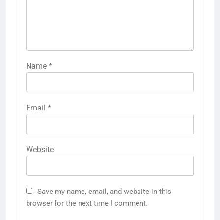
Name
*
Email
*
Website
Save my name, email, and website in this
browser for the next time I comment.