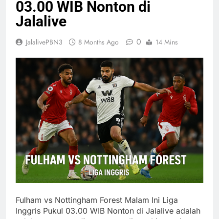
03.00 WIB Nonton di
Jalalive
0
JalalivePBN3
8 Months Ago
14 Mins
Fulham vs Nottingham Forest Malam Ini Liga
Inggris Pukul 03.00 WIB Nonton di Jalalive adalah