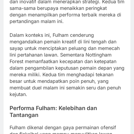
dan inovatif dalam menerapkan strategi. Kedua tim
sama-sama berupaya menaikkan peringkat
dengan menampilkan performa terbaik mereka di
pertandingan malam ini.
Dalam konteks ini, Fulham cenderung
mengandalkan pemain kreatif di lini tengah dan
sayap untuk menciptakan peluang dan memecah
lini pertahanan lawan. Sementara Nottingham
Forest memanfaatkan kecepatan dan ketepatan
dalam pengambilan keputusan pemain depan yang
mereka miliki. Kedua tim menghadapi tekanan
besar untuk mendapatkan poin penuh, yang
membuat duel malam ini semakin seru dan penuh
kejutan.
Performa Fulham: Kelebihan dan
Tantangan
Fulham dikenal dengan gaya permainan ofensif
dan fleksibel yang mampu menyulitkan lawan.