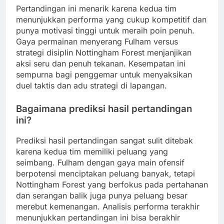
Pertandingan ini menarik karena kedua tim
menunjukkan performa yang cukup kompetitif dan
punya motivasi tinggi untuk meraih poin penuh.
Gaya permainan menyerang Fulham versus
strategi disiplin Nottingham Forest menjanjikan
aksi seru dan penuh tekanan. Kesempatan ini
sempurna bagi penggemar untuk menyaksikan
duel taktis dan adu strategi di lapangan.
Bagaimana prediksi hasil pertandingan
ini?
Prediksi hasil pertandingan sangat sulit ditebak
karena kedua tim memiliki peluang yang
seimbang. Fulham dengan gaya main ofensif
berpotensi menciptakan peluang banyak, tetapi
Nottingham Forest yang berfokus pada pertahanan
dan serangan balik juga punya peluang besar
merebut kemenangan. Analisis performa terakhir
menunjukkan pertandingan ini bisa berakhir