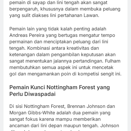
pemain di sayap dan lini tengah akan sangat
berpengaruh, khususnya dalam membuka peluang
yang sulit diakses lini pertahanan Lawan.
Pemain lain yang tidak kalah penting adalah
Andreas Pereira yang bertugas mengatur tempo
permainan dan menciptakan peluang dari lini
tengah. Kombinasi antara kreativitas dan
ketenangan dalam pengambilan keputusan akan
sangat menentukan jalannya pertandingan. Fulham
membutuhkan semua aspek ini untuk mencetak
gol dan mengamankan poin di kompetisi sengit ini.
Pemain Kunci Nottingham Forest yang
Perlu Diwaspadai
Di sisi Nottingham Forest, Brennan Johnson dan
Morgan Gibbs-White adalah dua pemain yang
sangat fokus karena mampu memberikan
ancaman dari lini depan maupun tengah. Johnson