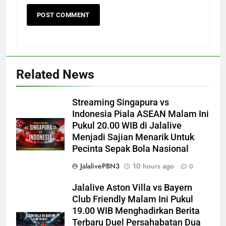
Related News
Streaming Singapura vs
Indonesia Piala ASEAN Malam Ini
Pukul 20.00 WIB di Jalalive
Menjadi Sajian Menarik Untuk
Pecinta Sepak Bola Nasional
JalalivePBN3
10 hours ago
0
Jalalive Aston Villa vs Bayern
Club Friendly Malam Ini Pukul
19.00 WIB Menghadirkan Berita
Terbaru Duel Persahabatan Dua