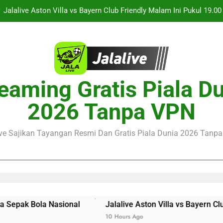
Jalalive Streaming Monaco vs Getafe Club Friendly Dini Hari Ini 
KuPS vs U Craiova Liga Eropa UEFA Malam Ini Pukul 22.00 WIB 
Streaming Singapura vs Indonesia Piala ASEAN Malam Ini Puku
Menar
Jalalive Aston Villa vs Bayern Club Friendly Malam Ini Pukul 19.0
eaming Gratis Piala D
Persahabatan Dua 
Jalalive Streaming Monaco vs Getafe Club Friendly Dini Hari Ini 
2026 Tanpa VPN
KuPS vs U Craiova Liga Eropa UEFA Malam Ini Pukul 22.00 WIB 
ive Sajikan Tayangan Resmi Dan Gratis Piala Dunia 2026 Tanpa 
ional
Jalalive Aston Villa vs Bayern Club Friendly Mal
10 Hours Ago