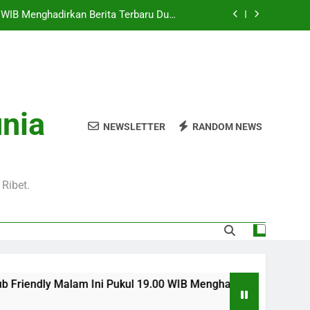
Pukul 01.00 WIB Lengkap dengan Preview
Pertandingan dan Fakta Menarik
Jadi Sorotan Besar Pecinta Sepak Bola
Eropa di Jalalive
l 20.00 WIB di Jalalive Menjadi Sajian
ik Untuk Pecinta Sepak Bola Nasional
0 WIB Menghadirkan Berita Terbaru Duel
unia
Klub Terkenal Dari Inggris Dan Jerman
NEWSLETTER
RANDOM NEWS
Pukul 01.00 WIB Lengkap dengan Preview
Pertandingan dan Fakta Menarik
Jadi Sorotan Besar Pecinta Sepak Bola
Eropa di Jalalive
Ribet.
am Ini Pukul 19.00 WIB Menghadirkan Berita Terbaru Duel Pers