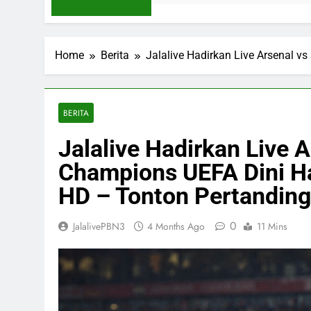
Home
Berita
Jalalive Hadirkan Live Arsenal v
BERITA
Jalalive Hadirkan Live 
Champions UEFA Dini Har
HD – Tonton Pertanding
0
JalalivePBN3
4 Months Ago
11 Mins