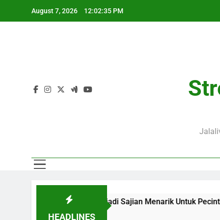
Skip
August 7, 2026
12:02:36 PM
to
content
Str
Jalal
alalive Menjadi Sajian Menarik Untuk Pecinta Sepak Bola Nas
HEADLINES