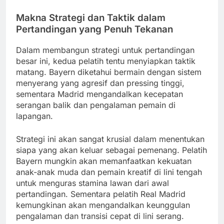
Makna Strategi dan Taktik dalam
Pertandingan yang Penuh Tekanan
Dalam membangun strategi untuk pertandingan
besar ini, kedua pelatih tentu menyiapkan taktik
matang. Bayern diketahui bermain dengan sistem
menyerang yang agresif dan pressing tinggi,
sementara Madrid mengandalkan kecepatan
serangan balik dan pengalaman pemain di
lapangan.
Strategi ini akan sangat krusial dalam menentukan
siapa yang akan keluar sebagai pemenang. Pelatih
Bayern mungkin akan memanfaatkan kekuatan
anak-anak muda dan pemain kreatif di lini tengah
untuk menguras stamina lawan dari awal
pertandingan. Sementara pelatih Real Madrid
kemungkinan akan mengandalkan keunggulan
pengalaman dan transisi cepat di lini serang.