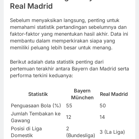
Real Madrid
Sebelum menyaksikan langsung, penting untuk
memahami statistik pertandingan sebelumnya dan
faktor-faktor yang menentukan hasil akhir. Data ini
membantu dalam memperkirakan siapa yang
memiliki peluang lebih besar untuk menang.
Berikut adalah data statistik penting dari
pertemuan terakhir antara Bayern dan Madrid serta
performa terkini keduanya:
Bayern
Statistik
Real Madrid
München
Penguasaan Bola (%)
55
50
Jumlah Tembakan ke
12
14
Gawang
Posisi di Liga
2
3 (La Liga)
Domestik
(Bundesliga)