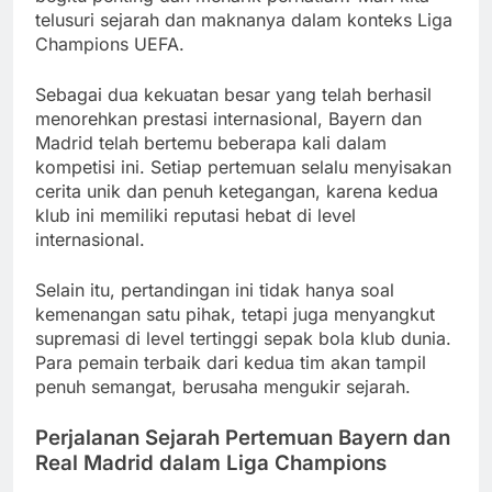
telusuri sejarah dan maknanya dalam konteks Liga
Champions UEFA.
Sebagai dua kekuatan besar yang telah berhasil
menorehkan prestasi internasional, Bayern dan
Madrid telah bertemu beberapa kali dalam
kompetisi ini. Setiap pertemuan selalu menyisakan
cerita unik dan penuh ketegangan, karena kedua
klub ini memiliki reputasi hebat di level
internasional.
Selain itu, pertandingan ini tidak hanya soal
kemenangan satu pihak, tetapi juga menyangkut
supremasi di level tertinggi sepak bola klub dunia.
Para pemain terbaik dari kedua tim akan tampil
penuh semangat, berusaha mengukir sejarah.
Perjalanan Sejarah Pertemuan Bayern dan
Real Madrid dalam Liga Champions