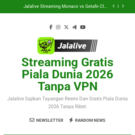
Skip
Terbaru Duel Persahabatan Dua Klub Terkenal
Jalalive Streaming Monaco vs Getafe Club
Dari Inggris Dan Jerman
to
Friendly Dini Hari Ini Pukul 01.00 WIB Lengkap
dengan Preview Pertandingan dan Fakta Menarik
content
KuPS vs U Craiova Liga Eropa UEFA Malam Ini
Pukul 22.00 WIB Jadi Sorotan Besar Pecinta
Sepak Bola Eropa di Jalalive
Streaming Singapura vs Indonesia Piala ASEAN
Malam Ini Pukul 20.00 WIB di Jalalive Menjadi
Sajian Menarik Untuk Pecinta Sepak Bola
Jalalive Aston Villa vs Bayern Club Friendly
Nasional
Malam Ini Pukul 19.00 WIB Menghadirkan Berita
Terbaru Duel Persahabatan Dua Klub Terkenal
Streaming Gratis
Jalalive Streaming Monaco vs Getafe Club
Dari Inggris Dan Jerman
Friendly Dini Hari Ini Pukul 01.00 WIB Lengkap
dengan Preview Pertandingan dan Fakta Menarik
Piala Dunia 2026
KuPS vs U Craiova Liga Eropa UEFA Malam Ini
Pukul 22.00 WIB Jadi Sorotan Besar Pecinta
Tanpa VPN
Sepak Bola Eropa di Jalalive
Jalalive Sajikan Tayangan Resmi Dan Gratis Piala Dunia
2026 Tanpa Ribet.
NEWSLETTER
RANDOM NEWS