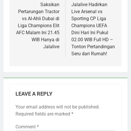
navigation
Saksikan
Jalalive Hadirkan
Pertarungan Tractor
Live Arsenal vs
vs Al-Ahli Dubai di
Sporting CP Liga
Liga Champions Elit
Champions UEFA
AFC Malam Ini 21.45
Dini Hari Ini Pukul
WIB Hanya di
02.00 WIB Full HD –
Jalalive
Tonton Pertandingan
Seru dari Rumah!
LEAVE A REPLY
Your email address will not be published.
Required fields are marked
*
Comment
*