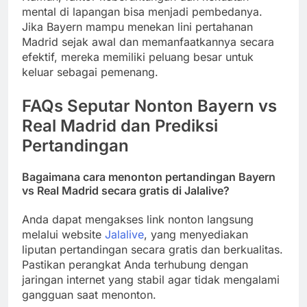
mental di lapangan bisa menjadi pembedanya.
Jika Bayern mampu menekan lini pertahanan
Madrid sejak awal dan memanfaatkannya secara
efektif, mereka memiliki peluang besar untuk
keluar sebagai pemenang.
FAQs Seputar Nonton Bayern vs
Real Madrid dan Prediksi
Pertandingan
Bagaimana cara menonton pertandingan Bayern
vs Real Madrid secara gratis di Jalalive?
Anda dapat mengakses link nonton langsung
melalui website
Jalalive
, yang menyediakan
liputan pertandingan secara gratis dan berkualitas.
Pastikan perangkat Anda terhubung dengan
jaringan internet yang stabil agar tidak mengalami
gangguan saat menonton.