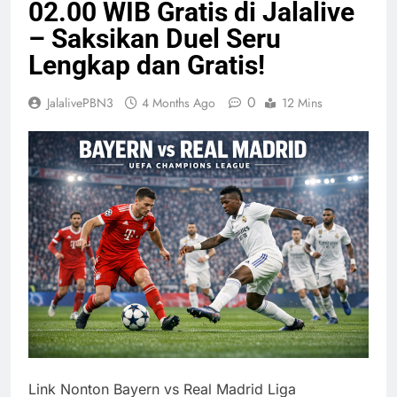
02.00 WIB Gratis di Jalalive
– Saksikan Duel Seru
Lengkap dan Gratis!
0
JalalivePBN3
4 Months Ago
12 Mins
Link Nonton Bayern vs Real Madrid Liga