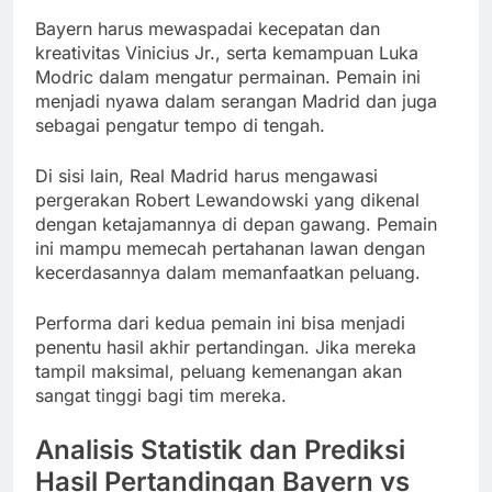
Bayern harus mewaspadai kecepatan dan
kreativitas Vinicius Jr., serta kemampuan Luka
Modric dalam mengatur permainan. Pemain ini
menjadi nyawa dalam serangan Madrid dan juga
sebagai pengatur tempo di tengah.
Di sisi lain, Real Madrid harus mengawasi
pergerakan Robert Lewandowski yang dikenal
dengan ketajamannya di depan gawang. Pemain
ini mampu memecah pertahanan lawan dengan
kecerdasannya dalam memanfaatkan peluang.
Performa dari kedua pemain ini bisa menjadi
penentu hasil akhir pertandingan. Jika mereka
tampil maksimal, peluang kemenangan akan
sangat tinggi bagi tim mereka.
Analisis Statistik dan Prediksi
Hasil Pertandingan Bayern vs