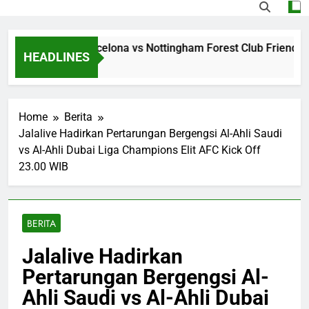
ing Jalalive Barcelona vs Nottingham Forest Club Friendly D
HEADLINES
 Ago
Home
Berita
Jalalive Hadirkan Pertarungan Bergengsi Al-Ahli Saudi
vs Al-Ahli Dubai Liga Champions Elit AFC Kick Off
23.00 WIB
BERITA
Jalalive Hadirkan
Pertarungan Bergengsi Al-
Ahli Saudi vs Al-Ahli Dubai