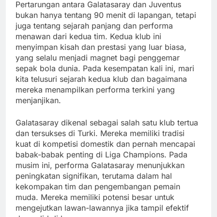
Pertarungan antara Galatasaray dan Juventus
bukan hanya tentang 90 menit di lapangan, tetapi
juga tentang sejarah panjang dan performa
menawan dari kedua tim. Kedua klub ini
menyimpan kisah dan prestasi yang luar biasa,
yang selalu menjadi magnet bagi penggemar
sepak bola dunia. Pada kesempatan kali ini, mari
kita telusuri sejarah kedua klub dan bagaimana
mereka menampilkan performa terkini yang
menjanjikan.
Galatasaray dikenal sebagai salah satu klub tertua
dan tersukses di Turki. Mereka memiliki tradisi
kuat di kompetisi domestik dan pernah mencapai
babak-babak penting di Liga Champions. Pada
musim ini, performa Galatasaray menunjukkan
peningkatan signifikan, terutama dalam hal
kekompakan tim dan pengembangan pemain
muda. Mereka memiliki potensi besar untuk
mengejutkan lawan-lawannya jika tampil efektif