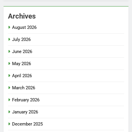
Archives
August 2026
July 2026
June 2026
May 2026
April 2026
March 2026
February 2026
January 2026
December 2025