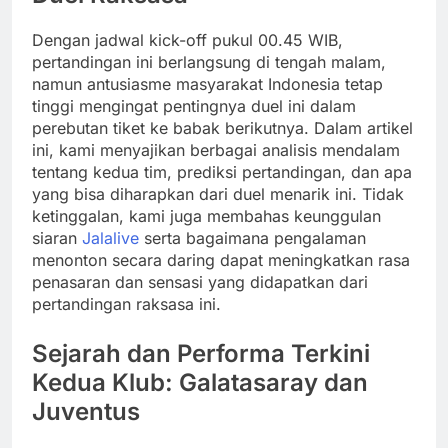
Dengan jadwal kick-off pukul 00.45 WIB,
pertandingan ini berlangsung di tengah malam,
namun antusiasme masyarakat Indonesia tetap
tinggi mengingat pentingnya duel ini dalam
perebutan tiket ke babak berikutnya. Dalam artikel
ini, kami menyajikan berbagai analisis mendalam
tentang kedua tim, prediksi pertandingan, dan apa
yang bisa diharapkan dari duel menarik ini. Tidak
ketinggalan, kami juga membahas keunggulan
siaran
Jalalive
serta bagaimana pengalaman
menonton secara daring dapat meningkatkan rasa
penasaran dan sensasi yang didapatkan dari
pertandingan raksasa ini.
Sejarah dan Performa Terkini
Kedua Klub: Galatasaray dan
Juventus