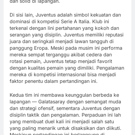
dan solid di lapangan.
Di sisi lain, Juventus adalah simbol kekuatan dan
dominasi di kompetisi Serie A Italia. Klub ini
terkenal dengan lini pertahanan yang kokoh dan
serangan yang disiplin. Juventus memiliki reputasi
juara dan seringkali menjadi lawan tangguh di
panggung Eropa. Meski pada musim ini performa
mereka sempat terganggu akibat cedera dan
rotasi pemain, Juventus tetap menjadi favorit
dengan kualitas pemain yang dimiliki. Pengalaman
mereka di kompetisi internasional bisa menjadi
faktor penentu dalam pertandingan ini.
Kedua tim ini membawa keunggulan berbeda ke
lapangan — Galatasaray dengan semangat muda
dan strategi ofensif, sementara Juventus dengan
disiplin taktik dan pengalaman. Perpaduan ini lah
yang membuat duel kali ini menjadi salah satu
yang paling menarik untuk disaksikan dan diikuti.
Meskipun pertandingan ini berlangsung di