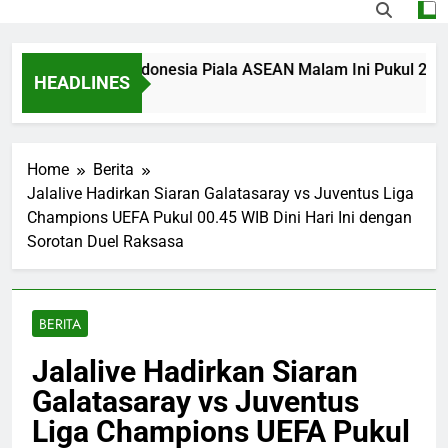
Singapura vs Indonesia Piala ASEAN Malam Ini Pukul 20.00 WI
HEADLINES
Home
Berita
Jalalive Hadirkan Siaran Galatasaray vs Juventus Liga
Champions UEFA Pukul 00.45 WIB Dini Hari Ini dengan
Sorotan Duel Raksasa
BERITA
Jalalive Hadirkan Siaran
Galatasaray vs Juventus
Liga Champions UEFA Pukul