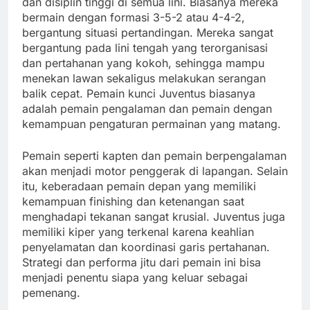
dan disiplin tinggi di semua lini. Biasanya mereka
bermain dengan formasi 3-5-2 atau 4-4-2,
bergantung situasi pertandingan. Mereka sangat
bergantung pada lini tengah yang terorganisasi
dan pertahanan yang kokoh, sehingga mampu
menekan lawan sekaligus melakukan serangan
balik cepat. Pemain kunci Juventus biasanya
adalah pemain pengalaman dan pemain dengan
kemampuan pengaturan permainan yang matang.
Pemain seperti kapten dan pemain berpengalaman
akan menjadi motor penggerak di lapangan. Selain
itu, keberadaan pemain depan yang memiliki
kemampuan finishing dan ketenangan saat
menghadapi tekanan sangat krusial. Juventus juga
memiliki kiper yang terkenal karena keahlian
penyelamatan dan koordinasi garis pertahanan.
Strategi dan performa jitu dari pemain ini bisa
menjadi penentu siapa yang keluar sebagai
pemenang.