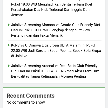
Pukul 19.00 WIB Menghadirkan Berita Terbaru Duel
Persahabatan Dua Klub Terkenal Dari Inggris Dan
Jerman
Jalalive Streaming Monaco vs Getafe Club Friendly Dini
Hari Ini Pukul 01.00 WIB Lengkap dengan Preview
Pertandingan dan Fakta Menarik
KuPS vs U Craiova Liga Eropa UEFA Malam Ini Pukul
22.00 WIB Jadi Sorotan Besar Pecinta Sepak Bola Eropa
di Jalalive
Jalalive Streaming Arsenal vs Real Betis Club Friendly
Dini Hari Ini Pukul 01.30 WIB – Nikmati Aksi Pramusim
Berkualitas Tanpa Ketinggalan Momen Penting
Recent Comments
No comments to show.