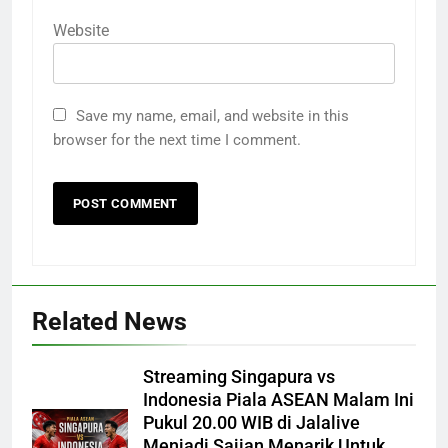
Website
Save my name, email, and website in this
browser for the next time I comment.
Related News
Streaming Singapura vs
Indonesia Piala ASEAN Malam Ini
Pukul 20.00 WIB di Jalalive
Menjadi Sajian Menarik Untuk