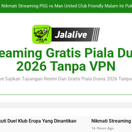
Streaming Singapura vs Indonesia Piala ASEAN Malam Ini Puku
Menar
Jalalive Aston Villa vs Bayern Club Friendly Malam Ini Pukul 19.0
Persahabatan Dua 
Streaming Jalalive Barcelona vs Nottingham Forest Club Friendly 
Pengalaman Mengi
Nikmati Streaming PSG vs Man United Club Friendly Malam Ini Pu
eaming Gratis Piala D
Kemasan L
Streaming Singapura vs Indonesia Piala ASEAN Malam Ini Puku
2026 Tanpa VPN
Menar
Jalalive Aston Villa vs Bayern Club Friendly Malam Ini Pukul 19.0
Persahabatan Dua 
ive Sajikan Tayangan Resmi Dan Gratis Piala Dunia 2026 Tanpa 
pa Yang Dinantikan
Nikmati Streaming PSG vs Man Unit
14 Hours Ago