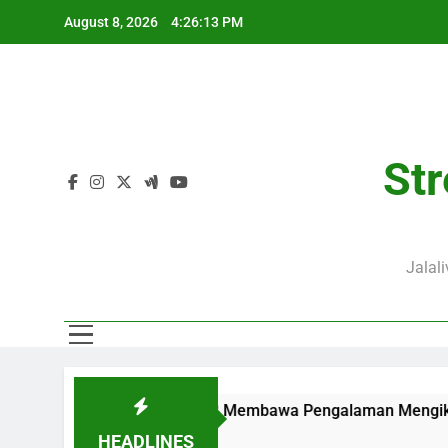
Skip
August 8, 2026
4:26:14 PM
to
content
Str
Jalal
 Pukul 02.00 WIB Membawa Pengalaman Mengikuti Duel Klub Ero
HEADLINES