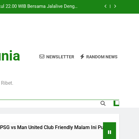
l 20.00 WIB di Jalalive Menjadi Sajian
ik Untuk Pecinta Sepak Bola Nasional
0 WIB Menghadirkan Berita Terbaru Duel
Klub Terkenal Dari Inggris Dan Jerman
Dini Hari Ini Pukul 02.00 WIB Membawa
kuti Duel Klub Eropa Yang Dinantikan
kul 22.00 WIB Bersama Jalalive Dengan
unia
aga Pramusim Modern dan Menghibur
NEWSLETTER
RANDOM NEWS
l 20.00 WIB di Jalalive Menjadi Sajian
ik Untuk Pecinta Sepak Bola Nasional
0 WIB Menghadirkan Berita Terbaru Duel
Klub Terkenal Dari Inggris Dan Jerman
Ribet.
ed Club Friendly Malam Ini Pukul 22.00 WIB Bersama Jalali