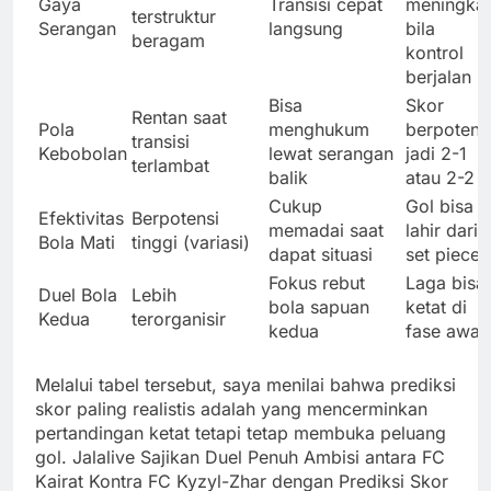
Gaya
Transisi cepat
meningkat
terstruktur
Serangan
langsung
bila
beragam
kontrol
berjalan
Bisa
Skor
Rentan saat
Pola
menghukum
berpotens
transisi
Kebobolan
lewat serangan
jadi 2-1
terlambat
balik
atau 2-2
Cukup
Gol bisa
Efektivitas
Berpotensi
memadai saat
lahir dari
Bola Mati
tinggi (variasi)
dapat situasi
set piece
Fokus rebut
Laga bisa
Duel Bola
Lebih
bola sapuan
ketat di
Kedua
terorganisir
kedua
fase awal
Melalui tabel tersebut, saya menilai bahwa prediksi
skor paling realistis adalah yang mencerminkan
pertandingan ketat tetapi tetap membuka peluang
gol. Jalalive Sajikan Duel Penuh Ambisi antara FC
Kairat Kontra FC Kyzyl-Zhar dengan Prediksi Skor