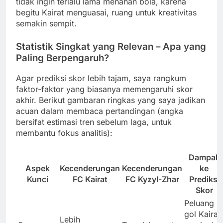
tidak ingin terlalu lama menahan bola, karena
begitu Kairat menguasai, ruang untuk kreativitas
semakin sempit.
Statistik Singkat yang Relevan – Apa yang
Paling Berpengaruh?
Agar prediksi skor lebih tajam, saya rangkum
faktor-faktor yang biasanya memengaruhi skor
akhir. Berikut gambaran ringkas yang saya jadikan
acuan dalam membaca pertandingan (angka
bersifat estimasi tren sebelum laga, untuk
membantu fokus analitis):
Dampak
Aspek
Kecenderungan
Kecenderungan
ke
Kunci
FC Kairat
FC Kyzyl-Zhar
Prediksi
Skor
Peluang
gol Kairat
Lebih