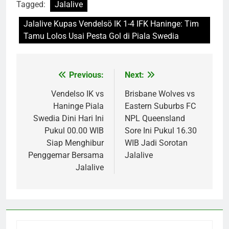
Tagged:
Jalalive
Jalalive Kupas Vendelsö IK 1-4 IFK Haninge: Tim
Tamu Lolos Usai Pesta Gol di Piala Swedia
Previous:
Next:
Post
navigation
Vendelso IK vs
Brisbane Wolves vs
Haninge Piala
Eastern Suburbs FC
Swedia Dini Hari Ini
NPL Queensland
Pukul 00.00 WIB
Sore Ini Pukul 16.30
Siap Menghibur
WIB Jadi Sorotan
Penggemar Bersama
Jalalive
Jalalive