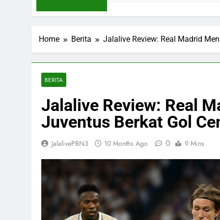
Home
Berita
Jalalive Review: Real Madrid Me
BERITA
Jalalive Review: Real 
Juventus Berkat Gol Ce
0
JalalivePBN3
10 Months Ago
9 Mins