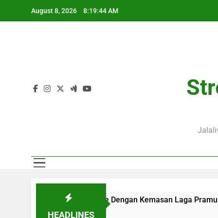
Skip
August 8, 2026
8:19:45 AM
to
content
Str
Jalal
IB Bersama Jalalive Dengan Kemasan Laga Pramusim Modern d
HEADLINES