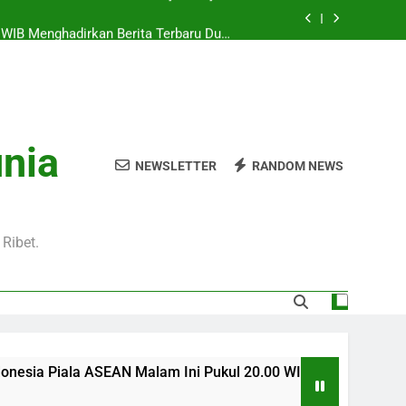
0 WIB Menghadirkan Berita Terbaru Duel
Klub Terkenal Dari Inggris Dan Jerman
Pukul 01.00 WIB Lengkap dengan Preview
Pertandingan dan Fakta Menarik
kul 22.00 WIB Bersama Jalalive Dengan
aga Pramusim Modern dan Menghibur
l 20.00 WIB di Jalalive Menjadi Sajian
unia
ik Untuk Pecinta Sepak Bola Nasional
NEWSLETTER
RANDOM NEWS
0 WIB Menghadirkan Berita Terbaru Duel
Klub Terkenal Dari Inggris Dan Jerman
Pukul 01.00 WIB Lengkap dengan Preview
Pertandingan dan Fakta Menarik
Ribet.
SEAN Malam Ini Pukul 20.00 WIB di Jalalive Menjadi Sajian M