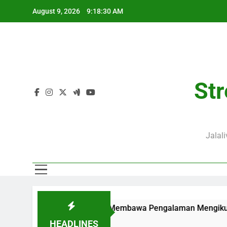
Skip
August 9, 2026
9:18:31 AM
to
content
Str
Jalal
Pukul 02.00 WIB Membawa Pengalaman Mengikuti Duel Klub Erop
HEADLINES