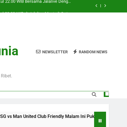
l 20.00 WIB di Jalalive Menjadi Sajian
ik Untuk Pecinta Sepak Bola Nasional
0 WIB Menghadirkan Berita Terbaru Duel
Klub Terkenal Dari Inggris Dan Jerman
Dini Hari Ini Pukul 02.00 WIB Membawa
kuti Duel Klub Eropa Yang Dinantikan
kul 22.00 WIB Bersama Jalalive Dengan
unia
aga Pramusim Modern dan Menghibur
NEWSLETTER
RANDOM NEWS
l 20.00 WIB di Jalalive Menjadi Sajian
ik Untuk Pecinta Sepak Bola Nasional
0 WIB Menghadirkan Berita Terbaru Duel
Klub Terkenal Dari Inggris Dan Jerman
Ribet.
d Club Friendly Malam Ini Pukul 22.00 WIB Bersama Jalaliv