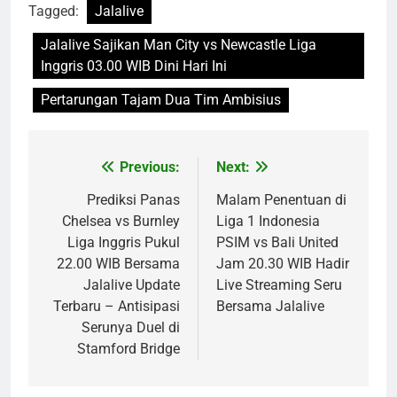
Tagged:
Jalalive
Jalalive Sajikan Man City vs Newcastle Liga
Inggris 03.00 WIB Dini Hari Ini
Pertarungan Tajam Dua Tim Ambisius
Previous:
Next:
Post
navigation
Prediksi Panas
Malam Penentuan di
Chelsea vs Burnley
Liga 1 Indonesia
Liga Inggris Pukul
PSIM vs Bali United
22.00 WIB Bersama
Jam 20.30 WIB Hadir
Jalalive Update
Live Streaming Seru
Terbaru – Antisipasi
Bersama Jalalive
Serunya Duel di
Stamford Bridge