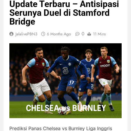
Update Terbaru – Antisipasi
Serunya Duel di Stamford
Bridge
0
JalalivePBN3
6 Months Ago
11 Mins
Prediksi Panas Chelsea vs Burnley Liga Inggris