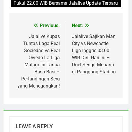
Pukul 22.00 WIB Bersama Jalalive Update Terbaru
Previous:
Next:
Post
navigation
Jalalive Kupas
Jalalive Sajikan Man
Tuntas Laga Real
City vs Newcastle
Sociedad vs Real
Liga Inggris 03.00
Oviedo La Liga
WIB Dini Hari Ini –
Malam Ini Tanpa
Duel Sengit Menanti
Basa-Basi –
di Panggung Stadion
Pertandingan Seru
yang Menegangkan!
LEAVE A REPLY