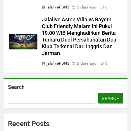
JalalivePBN3
2 days ago
0
Jalalive Aston Villa vs Bayern
Club Friendly Malam Ini Pukul
19.00 WIB Menghadirkan Berita
Terbaru Duel Persahabatan Dua
Klub Terkenal Dari Inggris Dan
Jerman
JalalivePBN3
2 days ago
0
Search
SEARCH
Recent Posts