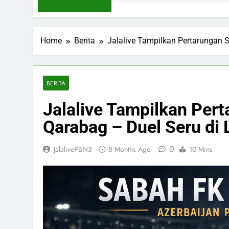
Home
Berita
Jalalive Tampilkan Pertarungan S
BERITA
Jalalive Tampilkan Per
Qarabag – Duel Seru di 
0
JalalivePBN3
8 Months Ago
10 Mins