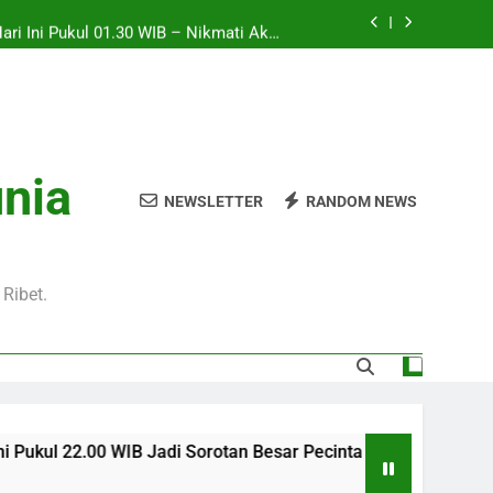
Hari Ini Pukul 01.30 WIB – Nikmati Aksi
tas Tanpa Ketinggalan Momen Penting
WIB Tersedia Melalui Streaming Jalalive
yang Stabil dan Jernih
Pukul 01.00 WIB Lengkap dengan Preview
Pertandingan dan Fakta Menarik
Jadi Sorotan Besar Pecinta Sepak Bola
unia
Eropa di Jalalive
NEWSLETTER
RANDOM NEWS
Hari Ini Pukul 01.30 WIB – Nikmati Aksi
tas Tanpa Ketinggalan Momen Penting
WIB Tersedia Melalui Streaming Jalalive
yang Stabil dan Jernih
Ribet.
IB Jadi Sorotan Besar Pecinta Sepak Bola Eropa di Jalalive