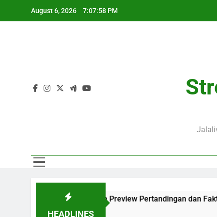
Skip
August 6, 2026
7:07:59 PM
to
content
Str
Jalal
B Lengkap dengan Preview Pertandingan dan Fakta Menarik
HEADLINES