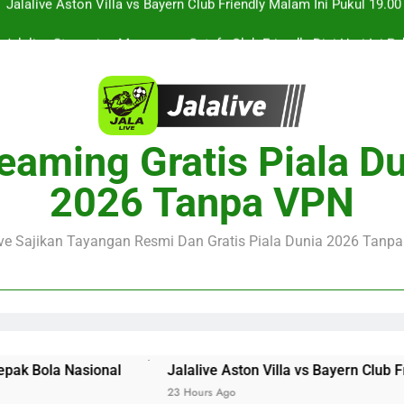
Jalalive Streaming Monaco vs Getafe Club Friendly Dini Hari Ini 
KuPS vs U Craiova Liga Eropa UEFA Malam Ini Pukul 22.00 WIB 
Streaming Singapura vs Indonesia Piala ASEAN Malam Ini Puku
Menar
Jalalive Aston Villa vs Bayern Club Friendly Malam Ini Pukul 19.0
eaming Gratis Piala D
Persahabatan Dua 
Jalalive Streaming Monaco vs Getafe Club Friendly Dini Hari Ini 
2026 Tanpa VPN
KuPS vs U Craiova Liga Eropa UEFA Malam Ini Pukul 22.00 WIB 
ive Sajikan Tayangan Resmi Dan Gratis Piala Dunia 2026 Tanpa 
al
Jalalive Aston Villa vs Bayern Club Friendly Malam 
23 Hours Ago