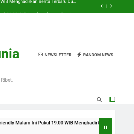
Pukul 01.00 WIB Lengkap dengan Preview
Pertandingan dan Fakta Menarik
Jadi Sorotan Besar Pecinta Sepak Bola
Eropa di Jalalive
l 20.00 WIB di Jalalive Menjadi Sajian
ik Untuk Pecinta Sepak Bola Nasional
0 WIB Menghadirkan Berita Terbaru Duel
unia
Klub Terkenal Dari Inggris Dan Jerman
NEWSLETTER
RANDOM NEWS
Pukul 01.00 WIB Lengkap dengan Preview
Pertandingan dan Fakta Menarik
Jadi Sorotan Besar Pecinta Sepak Bola
Eropa di Jalalive
Ribet.
Ini Pukul 19.00 WIB Menghadirkan Berita Terbaru Duel Persaha