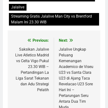
Jalalive
Streaming Gratis Jalalive Man City vs Brentford
Malam Ini 23.30 WIB
Previous:
Next:
Post
navigation
Saksikan Jalalive
Jalalive Ungkap
Live Atletico Madrid
Peluang
vs Celta Vigo Pukul
Kemenangan
23.30 WIB –
Academico de Viseu
Pertandingan La
U23 vs Santa Clara
Liga Sarat Tekanan
U23 di Ajang Taca
dan Adu Strategi
Revelacao U23 Sore
Pelatih
Hari Ini –
Pertarungan Seru
Antara Dua Tim
Muda