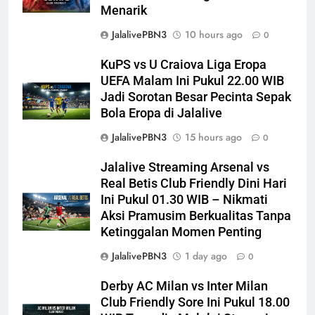
Menarik
JalalivePBN3
10 hours ago
0
KuPS vs U Craiova Liga Eropa
UEFA Malam Ini Pukul 22.00 WIB
Jadi Sorotan Besar Pecinta Sepak
Bola Eropa di Jalalive
JalalivePBN3
15 hours ago
0
Jalalive Streaming Arsenal vs
Real Betis Club Friendly Dini Hari
Ini Pukul 01.30 WIB – Nikmati
Aksi Pramusim Berkualitas Tanpa
Ketinggalan Momen Penting
JalalivePBN3
1 day ago
0
Derby AC Milan vs Inter Milan
Club Friendly Sore Ini Pukul 18.00