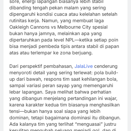
sore, energi lapangan biasanya lebih stabil
dibanding tengah pekan malam yang sering
dipengaruhi kondisi cuaca atau kelelahan setelah
rutinitas kerja. Namun, yang membuat laga
Oakleigh Cannons vs Melbourne City spesial
bukan hanya jamnya, melainkan apa yang
dipertaruhkan pada level NPL—ketika setiap poin
bisa menjadi pembeda tipis antara stabil di papan
atas atau terlempar ke zona berjuang.
Dari perspektif pembahasan,
JalaLive
cenderung
menyoroti detail yang sering terlewat: pola build-
up dari bawah, respons tim saat kehilangan bola,
sampai variasi peran sayap yang memengaruhi
lebar lapangan. Saya melihat bahwa perhatian
yang dibangun menjelang pertandingan ini wajar,
karena karakter kedua tim biasanya menghasilkan
tensi—bukan hanya soal siapa yang lebih
dominan, tetapi bagaimana dominasi itu dibangun.
Ada kalanya tim yang terlihat “menguasai” justru
kesulitan mengubah peluang menjadi gol, dan di