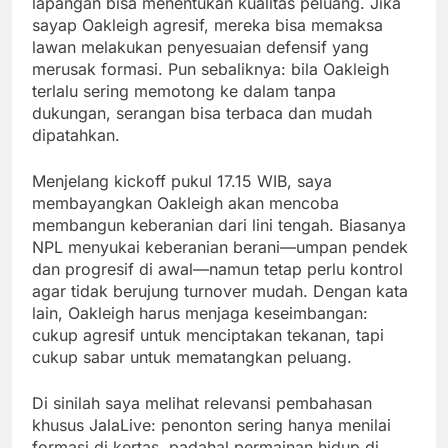
lapangan bisa menentukan kualitas peluang. Jika
sayap Oakleigh agresif, mereka bisa memaksa
lawan melakukan penyesuaian defensif yang
merusak formasi. Pun sebaliknya: bila Oakleigh
terlalu sering memotong ke dalam tanpa
dukungan, serangan bisa terbaca dan mudah
dipatahkan.
Menjelang kickoff pukul 17.15 WIB, saya
membayangkan Oakleigh akan mencoba
membangun keberanian dari lini tengah. Biasanya
NPL menyukai keberanian berani—umpan pendek
dan progresif di awal—namun tetap perlu kontrol
agar tidak berujung turnover mudah. Dengan kata
lain, Oakleigh harus menjaga keseimbangan:
cukup agresif untuk menciptakan tekanan, tapi
cukup sabar untuk mematangkan peluang.
Di sinilah saya melihat relevansi pembahasan
khusus JalaLive: penonton sering hanya menilai
formasi di kertas, padahal permainan hidup di