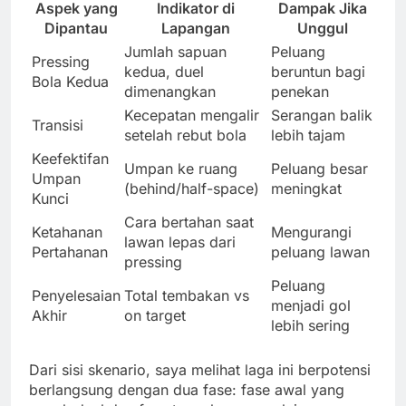
Aspek yang
Indikator di
Dampak Jika
Dipantau
Lapangan
Unggul
Jumlah sapuan
Peluang
Pressing
kedua, duel
beruntun bagi
Bola Kedua
dimenangkan
penekan
Kecepatan mengalir
Serangan balik
Transisi
setelah rebut bola
lebih tajam
Keefektifan
Umpan ke ruang
Peluang besar
Umpan
(behind/half-space)
meningkat
Kunci
Cara bertahan saat
Ketahanan
Mengurangi
lawan lepas dari
Pertahanan
peluang lawan
pressing
Peluang
Penyelesaian
Total tembakan vs
menjadi gol
Akhir
on target
lebih sering
Dari sisi skenario, saya melihat laga ini berpotensi
berlangsung dengan dua fase: fase awal yang