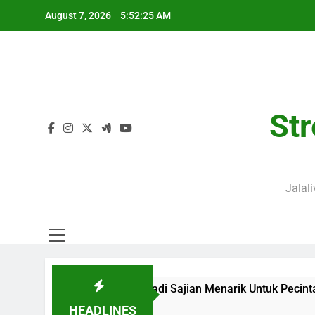
Skip
August 7, 2026
5:52:26 AM
to
content
Str
Jalal
lalive Menjadi Sajian Menarik Untuk Pecinta Sepak Bola Nasi
HEADLINES