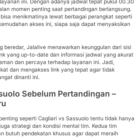
layanan ini. Dengan adanya jadwal tepat pukul 00.30
galan momen penting saat pertandingan berlangsung.
ga bisa menikmatinya lewat berbagai perangkat seperti
kemudahan akses ini, siapa saja dapat menyaksikan
 beredar, Jalalive menawarkan keunggulan dari sisi
ink yang up-to-date dan informasi jadwal yang akurat
an dan percaya terhadap layanan ini. Jadi,
at dan mengakses link yang tepat agar tidak
gat dinanti ini.
ssuolo Sebelum Pertandingan –
ru
nting seperti Cagliari vs Sassuolo tentu tidak hanya
juga strategi dan kondisi mental tim. Kedua tim
an butuh pendekatan khusus agar dapat meraih