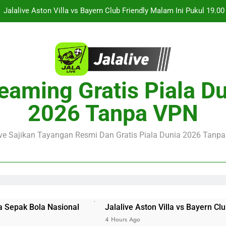
Jalalive Streaming Monaco vs Getafe Club Friendly Dini Hari Ini 
KuPS vs U Craiova Liga Eropa UEFA Malam Ini Pukul 22.00 WIB 
Streaming Singapura vs Indonesia Piala ASEAN Malam Ini Puku
Menar
Jalalive Aston Villa vs Bayern Club Friendly Malam Ini Pukul 19.0
eaming Gratis Piala D
Persahabatan Dua 
Jalalive Streaming Monaco vs Getafe Club Friendly Dini Hari Ini 
2026 Tanpa VPN
KuPS vs U Craiova Liga Eropa UEFA Malam Ini Pukul 22.00 WIB 
ive Sajikan Tayangan Resmi Dan Gratis Piala Dunia 2026 Tanpa 
onal
Jalalive Aston Villa vs Bayern Club Friendly Mala
4 Hours Ago