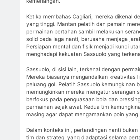
kemenangan.
Ketika membahas Cagliari, mereka dikenal d
yang tinggi. Mantan pelatih dan pemain men
permainan bertahan sambil melakukan serangan
solid pada laga nanti, berusaha menjaga jar
Persiapan mental dan fisik menjadi kunci uta
menghadapi kekuatan Sassuolo yang terkenal 
Sassuolo, di sisi lain, terkenal dengan perm
Mereka biasanya mengandalkan kreativitas l
peluang gol. Pelatih Sassuolo kemungkinan
memungkinkan mereka mengatur serangan seca
berfokus pada penguasaan bola dan pressing
permainan sejak awal. Kedua tim kemungki
masing agar dapat mengamankan poin yang 
Dalam konteks ini, pertandingan nanti bukan 
tim dan strategi yang diadaptasi selama pe