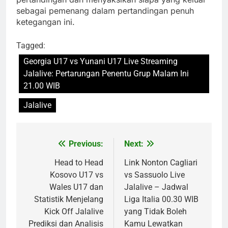
sebagai pemenang dalam pertandingan penuh
ketegangan ini.
Tagged:
Georgia U17 vs Yunani U17 Live Streaming
Jalalive: Pertarungan Penentu Grup Malam Ini
21.00 WIB
Jalalive
Previous:
Next:
Post
navigation
Head to Head
Link Nonton Cagliari
Kosovo U17 vs
vs Sassuolo Live
Wales U17 dan
Jalalive – Jadwal
Statistik Menjelang
Liga Italia 00.30 WIB
Kick Off Jalalive
yang Tidak Boleh
Prediksi dan Analisis
Kamu Lewatkan