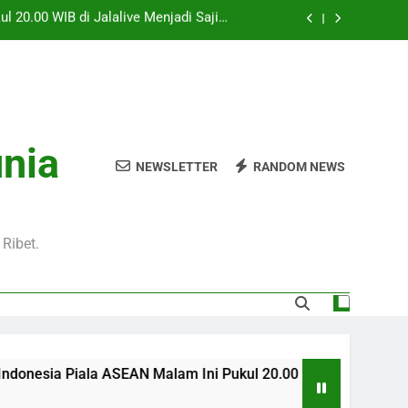
0 WIB Menghadirkan Berita Terbaru Duel
Klub Terkenal Dari Inggris Dan Jerman
Pukul 01.00 WIB Lengkap dengan Preview
Pertandingan dan Fakta Menarik
kul 22.00 WIB Bersama Jalalive Dengan
aga Pramusim Modern dan Menghibur
l 20.00 WIB di Jalalive Menjadi Sajian
unia
ik Untuk Pecinta Sepak Bola Nasional
NEWSLETTER
RANDOM NEWS
0 WIB Menghadirkan Berita Terbaru Duel
Klub Terkenal Dari Inggris Dan Jerman
Pukul 01.00 WIB Lengkap dengan Preview
Pertandingan dan Fakta Menarik
Ribet.
a ASEAN Malam Ini Pukul 20.00 WIB di Jalalive Menjadi Sajian