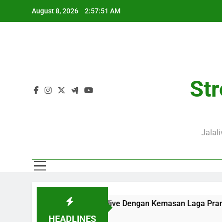
Skip
August 8, 2026
2:57:52 AM
to
content
Str
Jalal
0 WIB Bersama Jalalive Dengan Kemasan Laga Pramusim Moder
HEADLINES