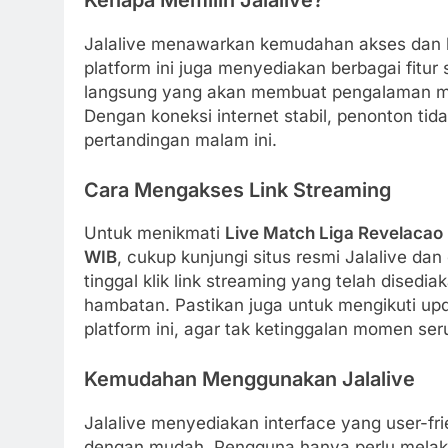
Kenapa Memilih Jalalive?
Jalalive menawarkan kemudahan akses dan kual
platform ini juga menyediakan berbagai fitur 
langsung yang akan membuat pengalaman me
Dengan koneksi internet stabil, penonton tid
pertandingan malam ini.
Cara Mengakses Link Streaming
Untuk menikmati
Live Match Liga Revelacao 
WIB
, cukup kunjungi situs resmi Jalalive dan
tinggal klik link streaming yang telah dised
hambatan. Pastikan juga untuk mengikuti upd
platform ini, agar tak ketinggalan momen ser
Kemudahan Menggunakan Jalalive
Jalalive menyediakan interface yang user-f
dengan mudah. Pengguna hanya perlu melaku