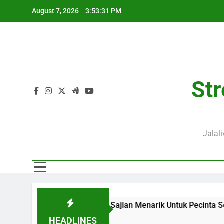
Skip
August 7, 2026
3:53:32 PM
to
content
Str
Jalal
live Menjadi Sajian Menarik Untuk Pecinta Sepak Bola Nasiona
HEADLINES