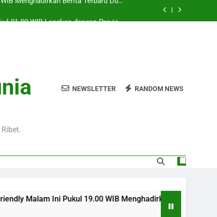
Pukul 01.00 WIB Lengkap dengan Preview
Pertandingan dan Fakta Menarik
Jadi Sorotan Besar Pecinta Sepak Bola
Eropa di Jalalive
l 20.00 WIB di Jalalive Menjadi Sajian
ik Untuk Pecinta Sepak Bola Nasional
0 WIB Menghadirkan Berita Terbaru Duel
unia
Klub Terkenal Dari Inggris Dan Jerman
NEWSLETTER
RANDOM NEWS
Pukul 01.00 WIB Lengkap dengan Preview
Pertandingan dan Fakta Menarik
Jadi Sorotan Besar Pecinta Sepak Bola
Eropa di Jalalive
Ribet.
ni Pukul 19.00 WIB Menghadirkan Berita Terbaru Duel Persahab