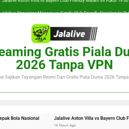
Jalalive Streaming Monaco vs Getafe Club Friendly Dini Hari Ini 
KuPS vs U Craiova Liga Eropa UEFA Malam Ini Pukul 22.00 WIB 
Streaming Singapura vs Indonesia Piala ASEAN Malam Ini Puku
Menar
Jalalive Aston Villa vs Bayern Club Friendly Malam Ini Pukul 19.0
eaming Gratis Piala D
Persahabatan Dua 
Jalalive Streaming Monaco vs Getafe Club Friendly Dini Hari Ini 
2026 Tanpa VPN
KuPS vs U Craiova Liga Eropa UEFA Malam Ini Pukul 22.00 WIB 
ive Sajikan Tayangan Resmi Dan Gratis Piala Dunia 2026 Tanpa 
l
Jalalive Aston Villa vs Bayern Club Friendly Malam I
14 Hours Ago