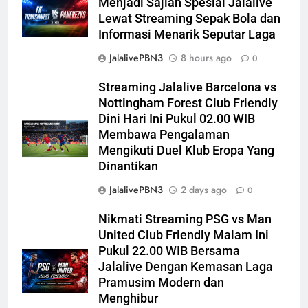
Menjadi Sajian Spesial Jalalive
Lewat Streaming Sepak Bola dan
Informasi Menarik Seputar Laga
JalalivePBN3
8 hours ago
0
Streaming Jalalive Barcelona vs
Nottingham Forest Club Friendly
Dini Hari Ini Pukul 02.00 WIB
Membawa Pengalaman
Mengikuti Duel Klub Eropa Yang
Dinantikan
JalalivePBN3
2 days ago
0
Nikmati Streaming PSG vs Man
United Club Friendly Malam Ini
Pukul 22.00 WIB Bersama
Jalalive Dengan Kemasan Laga
Pramusim Modern dan
Menghibur