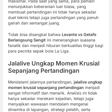
maksimal. Pada saat yang sama, para pemain
menunjukkan keberanian luar biasa, yang
membuat pertandingan ini tidak hanya sekadar
duel teknis tetapi juga pertandingan yang penuh
gairah dan semangat juang.
Tidak bisa disangkal bahwa
Levante vs Getafe
Berlangsung Sengit
ini menenangkan suasana
fanatik dan menjadi hiburan berkualitas tinggi bagi
para pecinta sepak bola La Liga.
Jalalive Ungkap Momen Krusial
Sepanjang Pertandingan
Mendalami jalannya pertandingan,
jalalive ungkap
momen krusial sepanjang pertandingan
menjadi
sangat informatif dan menarik. Analisis ini tidak
hanya sekadar merekam kejadian, tetapi juga
menyajikan wawasan mendalam mengenai
dinamika di lapangan, strategi pelatih, serta