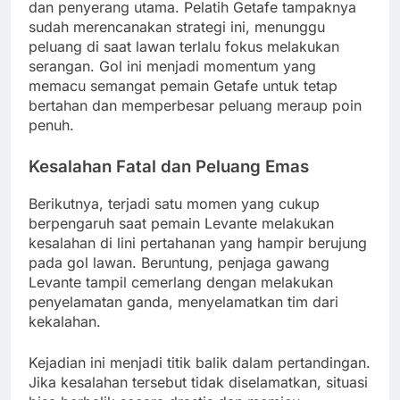
dan penyerang utama. Pelatih Getafe tampaknya
sudah merencanakan strategi ini, menunggu
peluang di saat lawan terlalu fokus melakukan
serangan. Gol ini menjadi momentum yang
memacu semangat pemain Getafe untuk tetap
bertahan dan memperbesar peluang meraup poin
penuh.
Kesalahan Fatal dan Peluang Emas
Berikutnya, terjadi satu momen yang cukup
berpengaruh saat pemain Levante melakukan
kesalahan di lini pertahanan yang hampir berujung
pada gol lawan. Beruntung, penjaga gawang
Levante tampil cemerlang dengan melakukan
penyelamatan ganda, menyelamatkan tim dari
kekalahan.
Kejadian ini menjadi titik balik dalam pertandingan.
Jika kesalahan tersebut tidak diselamatkan, situasi