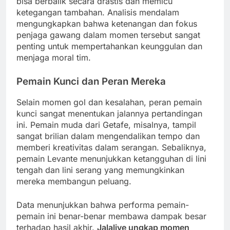
bisa berbalik secara drastis dan memicu
ketegangan tambahan. Analisis mendalam
mengungkapkan bahwa ketenangan dan fokus
penjaga gawang dalam momen tersebut sangat
penting untuk mempertahankan keunggulan dan
menjaga moral tim.
Pemain Kunci dan Peran Mereka
Selain momen gol dan kesalahan, peran pemain
kunci sangat menentukan jalannya pertandingan
ini. Pemain muda dari Getafe, misalnya, tampil
sangat brilian dalam mengendalikan tempo dan
memberi kreativitas dalam serangan. Sebaliknya,
pemain Levante menunjukkan ketangguhan di lini
tengah dan lini serang yang memungkinkan
mereka membangun peluang.
Data menunjukkan bahwa performa pemain-
pemain ini benar-benar membawa dampak besar
terhadap hasil akhir.
Jalalive ungkap momen