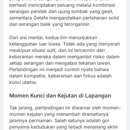
berhasil menciptakan peluang melalui kombinasi
serangan pendek dan ujung tombak yang gesit,
sementara Getafe mengandalkan pertahanan solid
dan serangan balik yang terorganisir.
Dari sisi mental, kedua tim menunjukkan
ketangguhan luar biasa. Tidak ada yang menyerah
meskipun situasi sulit, dan ini tercermin dari
keberanian mereka dalam mengambil risiko dalam
setiap serangan dan mengatasi tekanan lawan.
Pertandingan ini menjadi contoh nyata bahwa
dalam kompetisi, keberanian dan fokus adalah
kunci utama.
Momen Kunci dan Kejutan di Lapangan
Tak jarang, pertandingan ini diwarnai oleh momen-
momen kejutan yang menambah dramatisnya
jalannya permainan. Salah satunya adalah gol
penyama kedudukan yang terjadi menjelang akhir