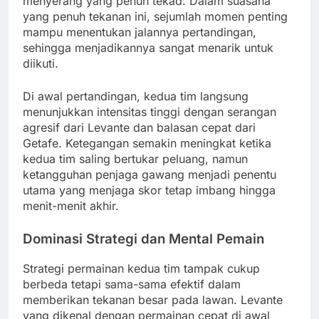
menyerang yang penuh tekad. Dalam suasana
yang penuh tekanan ini, sejumlah momen penting
mampu menentukan jalannya pertandingan,
sehingga menjadikannya sangat menarik untuk
diikuti.
Di awal pertandingan, kedua tim langsung
menunjukkan intensitas tinggi dengan serangan
agresif dari Levante dan balasan cepat dari
Getafe. Ketegangan semakin meningkat ketika
kedua tim saling bertukar peluang, namun
ketangguhan penjaga gawang menjadi penentu
utama yang menjaga skor tetap imbang hingga
menit-menit akhir.
Dominasi Strategi dan Mental Pemain
Strategi permainan kedua tim tampak cukup
berbeda tetapi sama-sama efektif dalam
memberikan tekanan besar pada lawan. Levante
yang dikenal dengan permainan cepat di awal