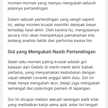
momen-momen yang mampu mengubah seluruh
jalannya pertandingan.
Dalam sebuah pertandingan yang sengit seperti
ini, setiap momen krusial memiliki dampak besar
terhadap hasil akhir. Oleh karena itu, mengulasnya
secara rinci akan memperkaya pemahaman kita
tentang analisis taktik dan performa kedua tim.
Gol yang Mengubah Nasib Pertandingan
Salah satu momen paling krusial adalah gol
balasan dari Getafe di menit-menit akhir babak
pertama, yang menyamakan kedudukan dengan
cepat setelah Levante unggul lebih dulu. Gol ini
tidak hanya mengubah skor, tetapi juga mengubah
semangat dan psikologis pemain di lapangan.
Gol ini dicapai melalui sebuah serangan balik kilat
yang melibatkan kerja sama apik antar lini tengah