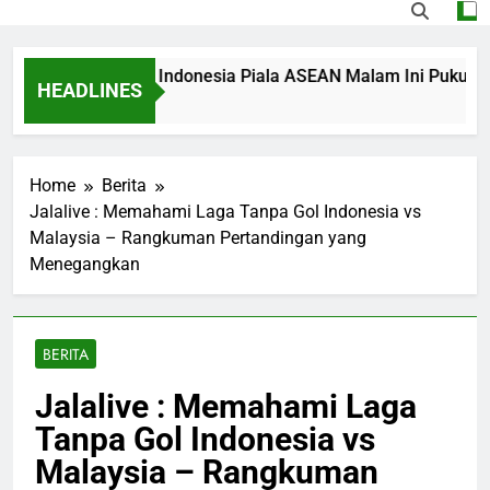
ng Singapura vs Indonesia Piala ASEAN Malam Ini Pukul 20.00
HEADLINES
o
Home
Berita
Jalalive : Memahami Laga Tanpa Gol Indonesia vs
Malaysia – Rangkuman Pertandingan yang
Menegangkan
BERITA
Jalalive : Memahami Laga
Tanpa Gol Indonesia vs
Malaysia – Rangkuman