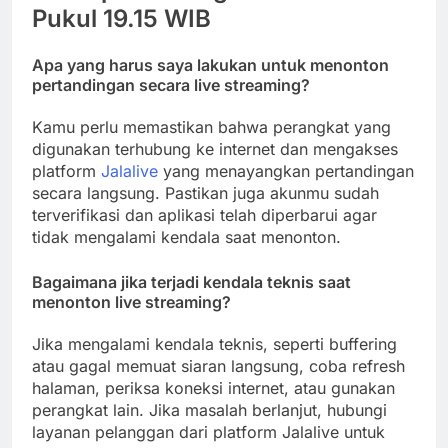
Pukul 19.15 WIB
Apa yang harus saya lakukan untuk menonton
pertandingan secara live streaming?
Kamu perlu memastikan bahwa perangkat yang
digunakan terhubung ke internet dan mengakses
platform
Jalalive
yang menayangkan pertandingan
secara langsung. Pastikan juga akunmu sudah
terverifikasi dan aplikasi telah diperbarui agar
tidak mengalami kendala saat menonton.
Bagaimana jika terjadi kendala teknis saat
menonton live streaming?
Jika mengalami kendala teknis, seperti buffering
atau gagal memuat siaran langsung, coba refresh
halaman, periksa koneksi internet, atau gunakan
perangkat lain. Jika masalah berlanjut, hubungi
layanan pelanggan dari platform Jalalive untuk