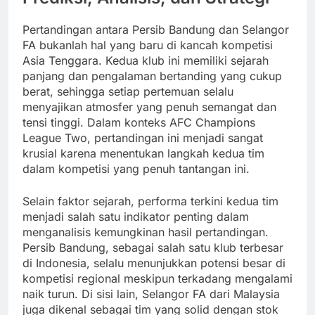
Pertandingan antara Persib Bandung dan Selangor
FA bukanlah hal yang baru di kancah kompetisi
Asia Tenggara. Kedua klub ini memiliki sejarah
panjang dan pengalaman bertanding yang cukup
berat, sehingga setiap pertemuan selalu
menyajikan atmosfer yang penuh semangat dan
tensi tinggi. Dalam konteks AFC Champions
League Two, pertandingan ini menjadi sangat
krusial karena menentukan langkah kedua tim
dalam kompetisi yang penuh tantangan ini.
Selain faktor sejarah, performa terkini kedua tim
menjadi salah satu indikator penting dalam
menganalisis kemungkinan hasil pertandingan.
Persib Bandung, sebagai salah satu klub terbesar
di Indonesia, selalu menunjukkan potensi besar di
kompetisi regional meskipun terkadang mengalami
naik turun. Di sisi lain, Selangor FA dari Malaysia
juga dikenal sebagai tim yang solid dengan stok