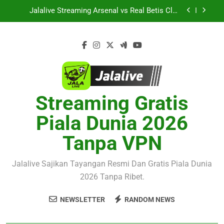
Skip
Sepak Bola Eropa di Jalalive
Jalalive Streaming Arsenal vs Real Betis Club
to
Friendly Dini Hari Ini Pukul 01.30 WIB – Nikmati
Aksi Pramusim Berkualitas Tanpa Ketinggalan
content
Derby AC Milan vs Inter Milan Club Friendly Sore
Momen Penting
Ini Pukul 18.00 WIB Tersedia Melalui Streaming
Jalalive yang Stabil dan Jernih
Jalalive Streaming Monaco vs Getafe Club
Friendly Dini Hari Ini Pukul 01.00 WIB Lengkap
dengan Preview Pertandingan dan Fakta Menarik
KuPS vs U Craiova Liga Eropa UEFA Malam Ini
Pukul 22.00 WIB Jadi Sorotan Besar Pecinta
Sepak Bola Eropa di Jalalive
Streaming Gratis
Jalalive Streaming Arsenal vs Real Betis Club
Friendly Dini Hari Ini Pukul 01.30 WIB – Nikmati
Aksi Pramusim Berkualitas Tanpa Ketinggalan
Piala Dunia 2026
Derby AC Milan vs Inter Milan Club Friendly Sore
Momen Penting
Ini Pukul 18.00 WIB Tersedia Melalui Streaming
Tanpa VPN
Jalalive yang Stabil dan Jernih
Jalalive Sajikan Tayangan Resmi Dan Gratis Piala Dunia
2026 Tanpa Ribet.
NEWSLETTER
RANDOM NEWS