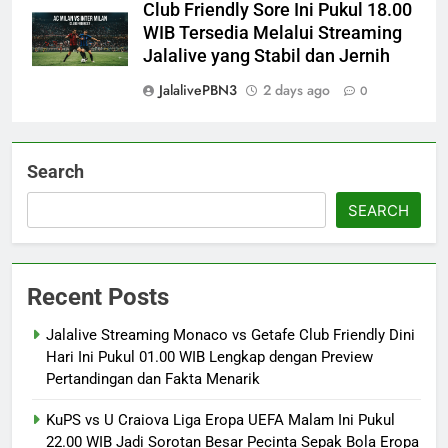
Club Friendly Sore Ini Pukul 18.00
WIB Tersedia Melalui Streaming
Jalalive yang Stabil dan Jernih
JalalivePBN3
2 days ago
0
Search
SEARCH
Recent Posts
Jalalive Streaming Monaco vs Getafe Club Friendly Dini
Hari Ini Pukul 01.00 WIB Lengkap dengan Preview
Pertandingan dan Fakta Menarik
KuPS vs U Craiova Liga Eropa UEFA Malam Ini Pukul
22.00 WIB Jadi Sorotan Besar Pecinta Sepak Bola Eropa