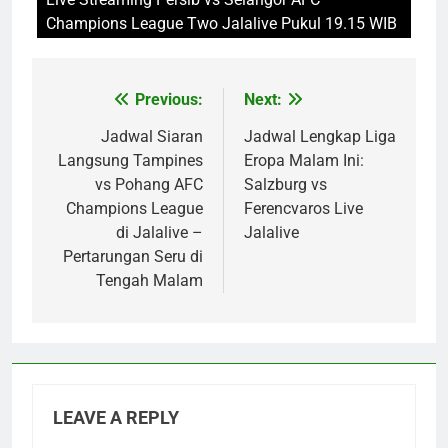
Champions League Two Jalalive Pukul 19.15 WIB
Previous:
Next:
Post
navigation
Jadwal Siaran
Jadwal Lengkap Liga
Langsung Tampines
Eropa Malam Ini:
vs Pohang AFC
Salzburg vs
Champions League
Ferencvaros Live
di Jalalive –
Jalalive
Pertarungan Seru di
Tengah Malam
LEAVE A REPLY