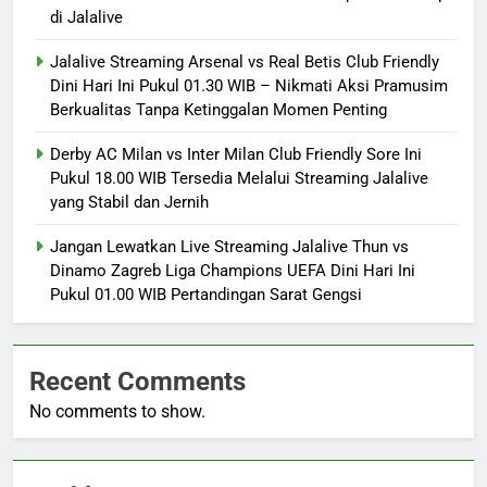
di Jalalive
Jalalive Streaming Arsenal vs Real Betis Club Friendly
Dini Hari Ini Pukul 01.30 WIB – Nikmati Aksi Pramusim
Berkualitas Tanpa Ketinggalan Momen Penting
Derby AC Milan vs Inter Milan Club Friendly Sore Ini
Pukul 18.00 WIB Tersedia Melalui Streaming Jalalive
yang Stabil dan Jernih
Jangan Lewatkan Live Streaming Jalalive Thun vs
Dinamo Zagreb Liga Champions UEFA Dini Hari Ini
Pukul 01.00 WIB Pertandingan Sarat Gengsi
Recent Comments
No comments to show.