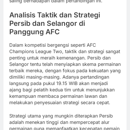
saling berhadapan dalam pertandingan ini.
Analisis Taktik dan Strategi
Persib dan Selangor di
Panggung AFC
Dalam kompetisi bergengsi seperti AFC
Champions League Two, taktik dan strategi sangat
penting untuk meraih kemenangan. Persib dan
Selangor tentu telah menyiapkan skema permainan
terbaik mereka, dengan fokus pada kekuatan yang
dimiliki masing-masing. Adanya pertandingan
langsung pada pukul 19.15 WIB akan menjadi
ajang bagi pelatih kedua tim untuk menunjukkan
kemampuan membaca permainan lawan dan
melakukan penyesuaian strategi secara cepat.
Strategi utama yang mungkin diterapkan Persib
adalah menekan tinggi dan mempercepat alur
permainan guna memanfaatkan kecepatan pemain