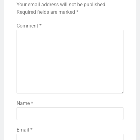
Your email address will not be published.
Required fields are marked
*
Comment
*
Name
*
Email
*