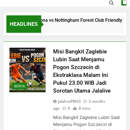
g Jalalive Barcelona vs Nottingham Forest Club Friendly Dini
HEADLINES
go
Misi Bangkit Zaglebie
Lubin Saat Menjamu
Pogon Szczecin di
Ekstraklasa Malam Ini
Pukul 23.00 WIB Jadi
BERITA
Sorotan Utama Jalalive
JalalivePBN3
3 months
ago
0
8 mins
Misi Bangkit Zaglebie Lubin Saat
Menjamu Pogon Szczecin di