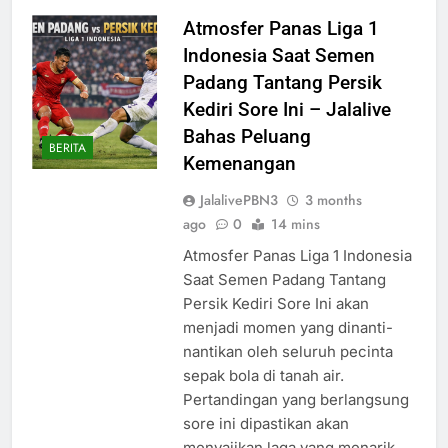
Atmosfer Panas Liga 1
Indonesia Saat Semen
Padang Tantang Persik
Kediri Sore Ini – Jalalive
Bahas Peluang
BERITA
Kemenangan
JalalivePBN3
3 months
ago
0
14 mins
Atmosfer Panas Liga 1 Indonesia
Saat Semen Padang Tantang
Persik Kediri Sore Ini akan
menjadi momen yang dinanti-
nantikan oleh seluruh pecinta
sepak bola di tanah air.
Pertandingan yang berlangsung
sore ini dipastikan akan
menyajikan laga yang menarik