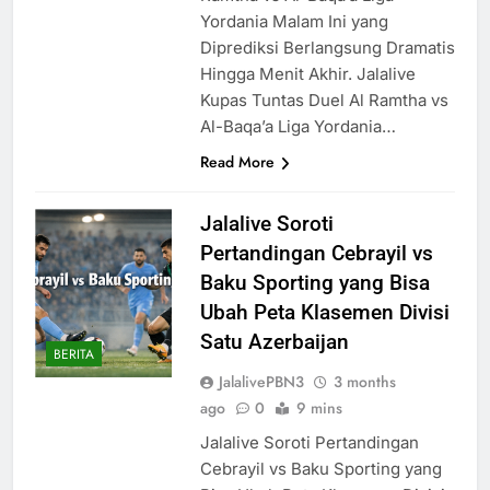
Yordania Malam Ini yang
Diprediksi Berlangsung Dramatis
Hingga Menit Akhir. Jalalive
Kupas Tuntas Duel Al Ramtha vs
Al-Baqa’a Liga Yordania…
Read More
Jalalive Soroti
Pertandingan Cebrayil vs
Baku Sporting yang Bisa
Ubah Peta Klasemen Divisi
Satu Azerbaijan
BERITA
JalalivePBN3
3 months
ago
0
9 mins
Jalalive Soroti Pertandingan
Cebrayil vs Baku Sporting yang