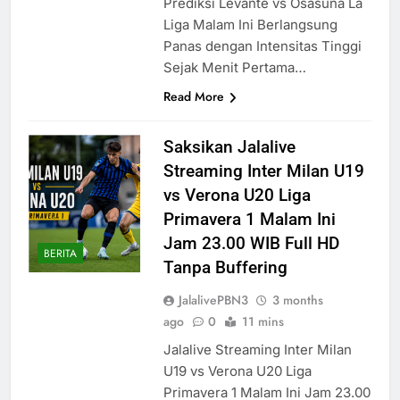
Prediksi Levante vs Osasuna La
Liga Malam Ini Berlangsung
Panas dengan Intensitas Tinggi
Sejak Menit Pertama…
Read More
Saksikan Jalalive
Streaming Inter Milan U19
vs Verona U20 Liga
Primavera 1 Malam Ini
Jam 23.00 WIB Full HD
BERITA
Tanpa Buffering
JalalivePBN3
3 months
ago
0
11 mins
Jalalive Streaming Inter Milan
U19 vs Verona U20 Liga
Primavera 1 Malam Ini Jam 23.00