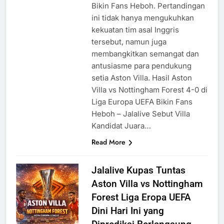
Bikin Fans Heboh. Pertandingan
ini tidak hanya mengukuhkan
kekuatan tim asal Inggris
tersebut, namun juga
membangkitkan semangat dan
antusiasme para pendukung
setia Aston Villa. Hasil Aston
Villa vs Nottingham Forest 4-0 di
Liga Europa UEFA Bikin Fans
Heboh – Jalalive Sebut Villa
Kandidat Juara…
Read More
Jalalive Kupas Tuntas
Aston Villa vs Nottingham
Forest Liga Eropa UEFA
Dini Hari Ini yang