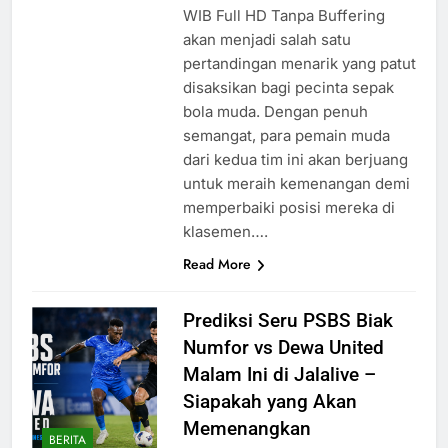
WIB Full HD Tanpa Buffering
akan menjadi salah satu
pertandingan menarik yang patut
disaksikan bagi pecinta sepak
bola muda. Dengan penuh
semangat, para pemain muda
dari kedua tim ini akan berjuang
untuk meraih kemenangan demi
memperbaiki posisi mereka di
klasemen….
Read More
Prediksi Seru PSBS Biak
Numfor vs Dewa United
Malam Ini di Jalalive –
Siapakah yang Akan
Memenangkan
BERITA