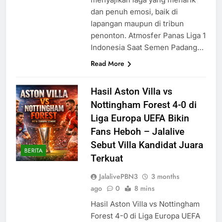
dan penuh emosi, baik di
lapangan maupun di tribun
penonton. Atmosfer Panas Liga 1
Indonesia Saat Semen Padang…
Read More
Hasil Aston Villa vs
Nottingham Forest 4-0 di
Liga Europa UEFA Bikin
Fans Heboh – Jalalive
Sebut Villa Kandidat Juara
BERITA
Terkuat
JalalivePBN3
3 months
ago
0
8 mins
Hasil Aston Villa vs Nottingham
Forest 4-0 di Liga Europa UEFA