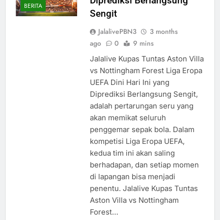
Diprediksi Berlangsung
BERITA
Sengit
JalalivePBN3
3 months
ago
0
9 mins
Jalalive Kupas Tuntas Aston Villa
vs Nottingham Forest Liga Eropa
UEFA Dini Hari Ini yang
Diprediksi Berlangsung Sengit,
adalah pertarungan seru yang
akan memikat seluruh
penggemar sepak bola. Dalam
kompetisi Liga Eropa UEFA,
kedua tim ini akan saling
berhadapan, dan setiap momen
di lapangan bisa menjadi
penentu. Jalalive Kupas Tuntas
Aston Villa vs Nottingham
Forest…