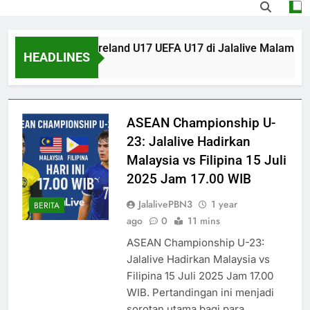
r Kosovo U17 vs Ireland U17 UEFA U17 di Jalalive Malam Ini – 
HEADLINES
go
ASEAN Championship U-
23: Jalalive Hadirkan
Malaysia vs Filipina 15 Juli
2025 Jam 17.00 WIB
JalalivePBN3
1 year
BERITA
ago
0
11 mins
ASEAN Championship U-23:
Jalalive Hadirkan Malaysia vs
Filipina 15 Juli 2025 Jam 17.00
WIB. Pertandingan ini menjadi
sorotan utama bagi para