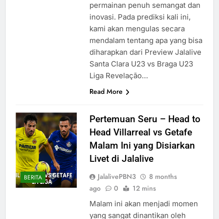
permainan penuh semangat dan
inovasi. Pada prediksi kali ini,
kami akan mengulas secara
mendalam tentang apa yang bisa
diharapkan dari Preview Jalalive
Santa Clara U23 vs Braga U23
Liga Revelação…
Read More
Pertemuan Seru – Head to
Head Villarreal vs Getafe
Malam Ini yang Disiarkan
Livet di Jalalive
JalalivePBN3
8 months
BERITA
ago
0
12 mins
Malam ini akan menjadi momen
yang sangat dinantikan oleh