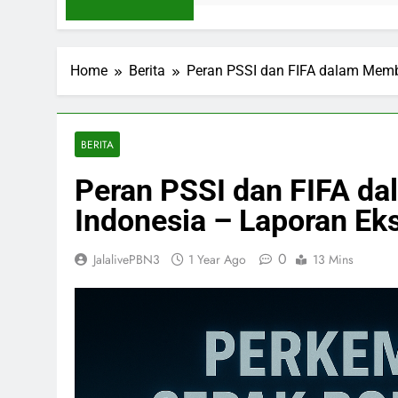
Home
Berita
Peran PSSI dan FIFA dalam Memb
BERITA
Peran PSSI dan FIFA 
Indonesia – Laporan Eks
0
JalalivePBN3
1 Year Ago
13 Mins