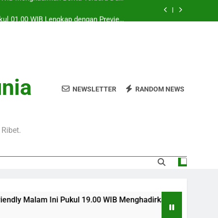
Pukul 01.00 WIB Lengkap dengan Preview
Pertandingan dan Fakta Menarik
Jadi Sorotan Besar Pecinta Sepak Bola
Eropa di Jalalive
l 20.00 WIB di Jalalive Menjadi Sajian
ik Untuk Pecinta Sepak Bola Nasional
0 WIB Menghadirkan Berita Terbaru Duel
unia
Klub Terkenal Dari Inggris Dan Jerman
NEWSLETTER
RANDOM NEWS
Pukul 01.00 WIB Lengkap dengan Preview
Pertandingan dan Fakta Menarik
Jadi Sorotan Besar Pecinta Sepak Bola
Eropa di Jalalive
Ribet.
i Pukul 19.00 WIB Menghadirkan Berita Terbaru Duel Persahaba