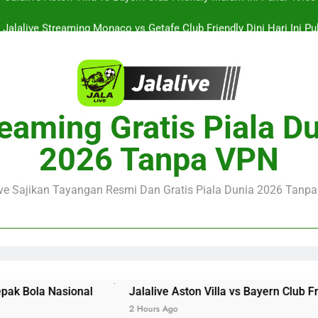
Jalalive Streaming Monaco vs Getafe Club Friendly Dini Hari Ini 
KuPS vs U Craiova Liga Eropa UEFA Malam Ini Pukul 22.00 WIB 
Streaming Singapura vs Indonesia Piala ASEAN Malam Ini Puku
Menar
Jalalive Aston Villa vs Bayern Club Friendly Malam Ini Pukul 19.0
eaming Gratis Piala D
Persahabatan Dua 
Jalalive Streaming Monaco vs Getafe Club Friendly Dini Hari Ini 
2026 Tanpa VPN
KuPS vs U Craiova Liga Eropa UEFA Malam Ini Pukul 22.00 WIB 
ive Sajikan Tayangan Resmi Dan Gratis Piala Dunia 2026 Tanpa 
Jalalive Aston Villa vs Bayern Club Friendly Malam In
2 Hours Ago