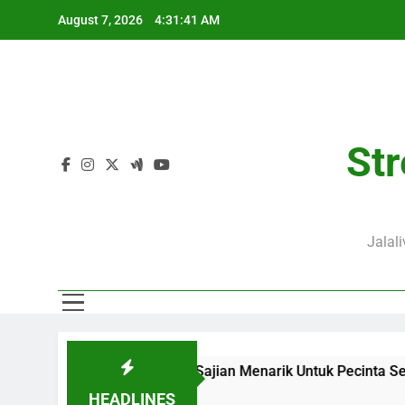
Skip
August 7, 2026
4:31:42 AM
to
content
Str
Jalal
ve Menjadi Sajian Menarik Untuk Pecinta Sepak Bola Nasional
HEADLINES