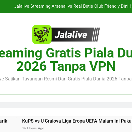
Jalalive Streaming Arsenal vs Real Betis Club Friendly Dini 
Pramusim Berkuali
Derby AC Milan vs Inter Milan Club Friendly Sore Ini Pukul 18.00 
Jalalive Streaming Monaco vs Getafe Club Friendly Dini Hari Ini 
KuPS vs U Craiova Liga Eropa UEFA Malam Ini Pukul 22.00 WIB 
eaming Gratis Piala D
Jalalive Streaming Arsenal vs Real Betis Club Friendly Dini 
2026 Tanpa VPN
Pramusim Berkuali
Derby AC Milan vs Inter Milan Club Friendly Sore Ini Pukul 18.00 
ive Sajikan Tayangan Resmi Dan Gratis Piala Dunia 2026 Tanpa 
 vs U Craiova Liga Eropa UEFA Malam Ini Pukul 22.00 WIB Jad
ours Ago