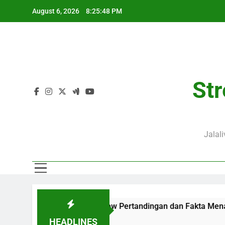
Skip
August 6, 2026
8:25:49 PM
to
content
Str
Jalal
kap dengan Preview Pertandingan dan Fakta Menarik
KuPS
16 H
HEADLINES