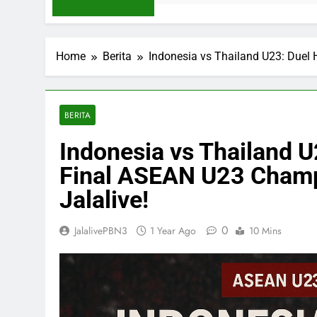
Home
Berita
Indonesia vs Thailand U23: Duel
BERITA
Indonesia vs Thailand 
Final ASEAN U23 Champ
Jalalive!
0
JalalivePBN3
1 Year Ago
10 Mins