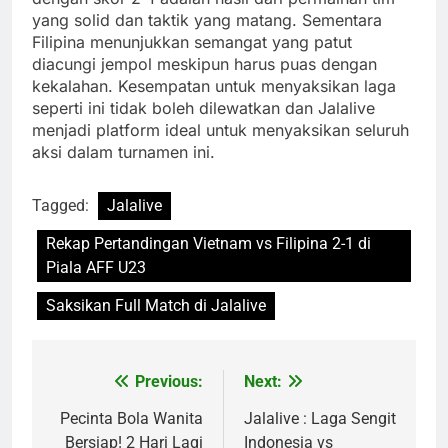
yang solid dan taktik yang matang. Sementara
Filipina menunjukkan semangat yang patut
diacungi jempol meskipun harus puas dengan
kekalahan. Kesempatan untuk menyaksikan laga
seperti ini tidak boleh dilewatkan dan Jalalive
menjadi platform ideal untuk menyaksikan seluruh
aksi dalam turnamen ini.
Tagged:
Jalalive
Rekap Pertandingan Vietnam vs Filipina 2-1 di
Piala AFF U23
Saksikan Full Match di Jalalive
Previous:
Next:
Post
navigation
Pecinta Bola Wanita
Jalalive : Laga Sengit
Bersiap! 2 Hari Lagi
Indonesia vs