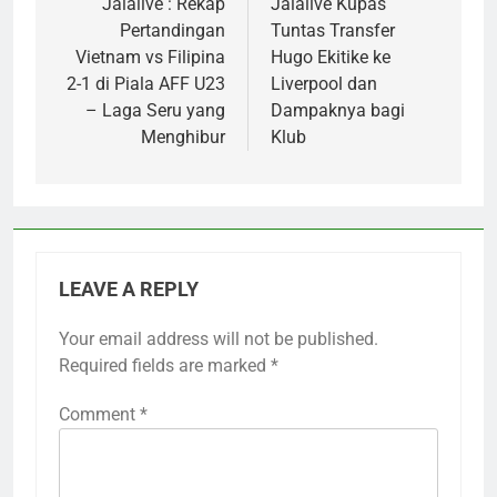
navigation
Jalalive : Rekap
Jalalive Kupas
Pertandingan
Tuntas Transfer
Vietnam vs Filipina
Hugo Ekitike ke
2-1 di Piala AFF U23
Liverpool dan
– Laga Seru yang
Dampaknya bagi
Menghibur
Klub
LEAVE A REPLY
Your email address will not be published.
Required fields are marked
*
Comment
*