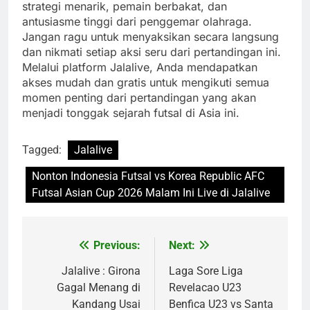
strategi menarik, pemain berbakat, dan
antusiasme tinggi dari penggemar olahraga.
Jangan ragu untuk menyaksikan secara langsung
dan nikmati setiap aksi seru dari pertandingan ini.
Melalui platform Jalalive, Anda mendapatkan
akses mudah dan gratis untuk mengikuti semua
momen penting dari pertandingan yang akan
menjadi tonggak sejarah futsal di Asia ini.
Tagged:
Jalalive
Nonton Indonesia Futsal vs Korea Republic AFC
Futsal Asian Cup 2026 Malam Ini Live di Jalalive
Previous:
Next:
Post
navigation
Jalalive : Girona
Laga Sore Liga
Gagal Menang di
Revelacao U23
Kandang Usai
Benfica U23 vs Santa