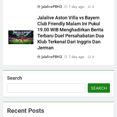
JalalivePBN3
1 day ago
0
Jalalive Aston Villa vs Bayern
Club Friendly Malam Ini Pukul
19.00 WIB Menghadirkan Berita
Terbaru Duel Persahabatan Dua
Klub Terkenal Dari Inggris Dan
Jerman
JalalivePBN3
1 day ago
0
Search
SEARCH
Recent Posts