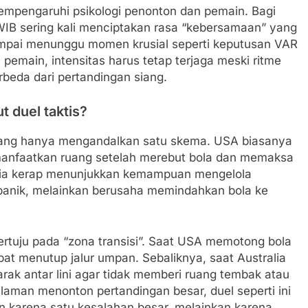
a mempengaruhi psikologi penonton dan pemain. Bagi
IB sering kali menciptakan rasa “kebersamaan” yang
 sampai menunggu momen krusial seperti keputusan VAR
 pemain, intensitas harus tetap terjaga meski ritme
beda dari pertandingan siang.
t duel taktis?
 yang hanya mengandalkan satu skema. USA biasanya
nfaatkan ruang setelah merebut bola dan memaksa
ralia kerap menunjukkan kemampuan mengelola
u panik, melainkan berusaha memindahkan bola ke
ertuju pada “zona transisi”. Saat USA memotong bola
at menutup jalur umpan. Sebaliknya, saat Australia
k antar lini agar tidak memberi ruang tembak atau
laman menonton pertandingan besar, duel seperti ini
n karena satu kesalahan besar, melainkan karena