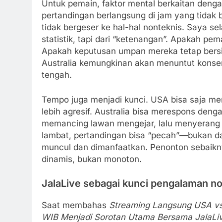
Untuk pemain, faktor mental berkaitan den
pertandingan berlangsung di jam yang tidak 
tidak bergeser ke hal-hal nonteknis. Saya se
statistik, tapi dari “ketenangan”. Apakah p
Apakah keputusan umpan mereka tetap bersi
Australia kemungkinan akan menuntut konsentr
tengah.
Tempo juga menjadi kunci. USA bisa saja m
lebih agresif. Australia bisa merespons de
memancing lawan mengejar, lalu menyerang ba
lambat, pertandingan bisa “pecah”—bukan dala
muncul dan dimanfaatkan. Penonton sebaikn
dinamis, bukan monoton.
JalaLive sebagai kunci pengalaman no
Saat membahas
Streaming Langsung USA vs A
WIB Menjadi Sorotan Utama Bersama JalaLi