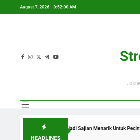
Skip
August 7, 2026
8:52:01 AM
to
content
Str
Jalal
 Jalalive Menjadi Sajian Menarik Untuk Pecinta Sepak Bola Na
HEADLINES