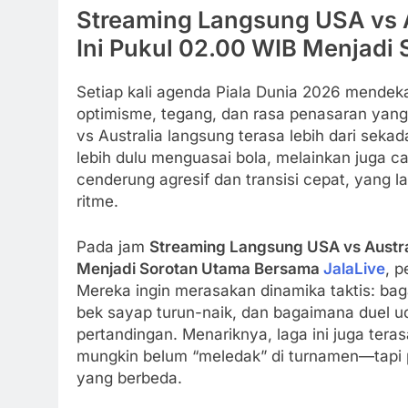
Streaming Langsung USA vs Au
Ini Pukul 02.00 WIB Menjadi
Setiap kali agenda Piala Dunia 2026 mendeka
optimisme, tegang, dan rasa penasaran yang s
vs Australia langsung terasa lebih dari sekad
lebih dulu menguasai bola, melainkan juga c
cenderung agresif dan transisi cepat, yang la
ritme.
Pada jam
Streaming Langsung USA vs Australi
Menjadi Sorotan Utama Bersama
JalaLive
, p
Mereka ingin merasakan dinamika taktis: ba
bek sayap turun-naik, dan bagaimana duel u
pertandingan. Menariknya, laga ini juga te
mungkin belum “meledak” di turnamen—tapi p
yang berbeda.