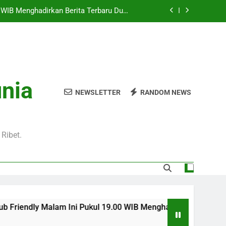
Pukul 01.00 WIB Lengkap dengan Preview
Pertandingan dan Fakta Menarik
Jadi Sorotan Besar Pecinta Sepak Bola
Eropa di Jalalive
l 20.00 WIB di Jalalive Menjadi Sajian
ik Untuk Pecinta Sepak Bola Nasional
0 WIB Menghadirkan Berita Terbaru Duel
unia
Klub Terkenal Dari Inggris Dan Jerman
NEWSLETTER
RANDOM NEWS
Pukul 01.00 WIB Lengkap dengan Preview
Pertandingan dan Fakta Menarik
Jadi Sorotan Besar Pecinta Sepak Bola
Eropa di Jalalive
Ribet.
lam Ini Pukul 19.00 WIB Menghadirkan Berita Terbaru Duel Per