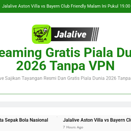
Jalalive Streaming Monaco vs Getafe Club Friendly Dini Hari Ini 
KuPS vs U Craiova Liga Eropa UEFA Malam Ini Pukul 22.00 WIB 
Streaming Singapura vs Indonesia Piala ASEAN Malam Ini Puku
Menar
Jalalive Aston Villa vs Bayern Club Friendly Malam Ini Pukul 19.0
eaming Gratis Piala D
Persahabatan Dua 
Jalalive Streaming Monaco vs Getafe Club Friendly Dini Hari Ini 
2026 Tanpa VPN
KuPS vs U Craiova Liga Eropa UEFA Malam Ini Pukul 22.00 WIB 
ive Sajikan Tayangan Resmi Dan Gratis Piala Dunia 2026 Tanpa 
sional
Jalalive Aston Villa vs Bayern Club Friendly Ma
7 Hours Ago