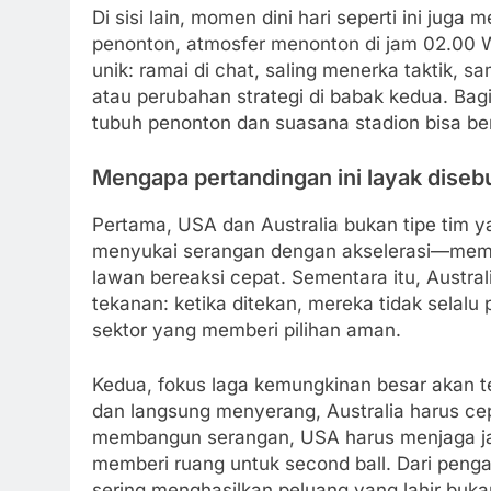
Di sisi lain, momen dini hari seperti ini jug
penonton, atmosfer menonton di jam 02.00 W
unik: ramai di chat, saling menerka taktik,
atau perubahan strategi di babak kedua. Bagi
tubuh penonton dan suasana stadion bisa ber
Mengapa pertandingan ini layak disebu
Pertama, USA dan Australia bukan tipe tim
menyukai serangan dengan akselerasi—mema
lawan bereaksi cepat. Sementara itu, Aust
tekanan: ketika ditekan, mereka tidak selal
sektor yang memberi pilihan aman.
Kedua, fokus laga kemungkinan besar akan t
dan langsung menyerang, Australia harus cep
membangun serangan, USA harus menjaga jara
memberi ruang untuk second ball. Dari penga
sering menghasilkan peluang yang lahir buka