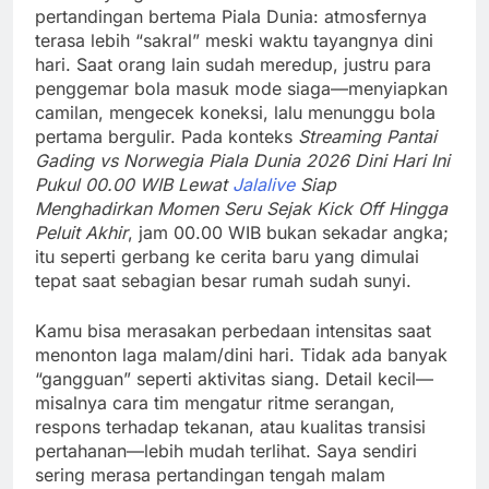
pertandingan bertema Piala Dunia: atmosfernya
terasa lebih “sakral” meski waktu tayangnya dini
hari. Saat orang lain sudah meredup, justru para
penggemar bola masuk mode siaga—menyiapkan
camilan, mengecek koneksi, lalu menunggu bola
pertama bergulir. Pada konteks
Streaming Pantai
Gading vs Norwegia Piala Dunia 2026 Dini Hari Ini
Pukul 00.00 WIB Lewat
Jalalive
Siap
Menghadirkan Momen Seru Sejak Kick Off Hingga
Peluit Akhir
, jam 00.00 WIB bukan sekadar angka;
itu seperti gerbang ke cerita baru yang dimulai
tepat saat sebagian besar rumah sudah sunyi.
Kamu bisa merasakan perbedaan intensitas saat
menonton laga malam/dini hari. Tidak ada banyak
“gangguan” seperti aktivitas siang. Detail kecil—
misalnya cara tim mengatur ritme serangan,
respons terhadap tekanan, atau kualitas transisi
pertahanan—lebih mudah terlihat. Saya sendiri
sering merasa pertandingan tengah malam