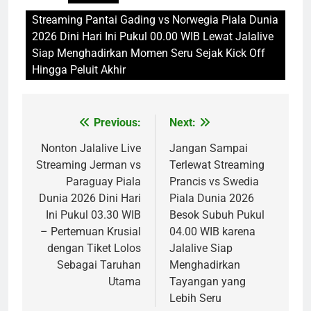
Streaming Pantai Gading vs Norwegia Piala Dunia
2026 Dini Hari Ini Pukul 00.00 WIB Lewat Jalalive
Siap Menghadirkan Momen Seru Sejak Kick Off
Hingga Peluit Akhir
Previous:
Next:
Post
navigation
Nonton Jalalive Live
Jangan Sampai
Streaming Jerman vs
Terlewat Streaming
Paraguay Piala
Prancis vs Swedia
Dunia 2026 Dini Hari
Piala Dunia 2026
Ini Pukul 03.30 WIB
Besok Subuh Pukul
– Pertemuan Krusial
04.00 WIB karena
dengan Tiket Lolos
Jalalive Siap
Sebagai Taruhan
Menghadirkan
Utama
Tayangan yang
Lebih Seru