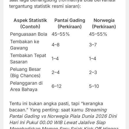
tergantung statistik resmi siaran):
Aspek Statistik
Pantai Gading
Norwegia
(Contoh)
(Perkiraan)
(Perkiraan)
Penguasaan Bola
45–55%
45–55%
Tembakan ke
4–8
3–7
Gawang
Tembakan Tepat
1–4
1–4
Sasaran
Peluang Besar
2–4
2–3
(Big Chances)
Pelanggaran di
6–12
5–10
Area Bahaya
Tentu ini bukan angka pasti, tapi “kerangka
bacaan.” Yang penting: saat kamu
Streaming
Pantai Gading vs Norwegia Piala Dunia 2026 Dini
Hari Ini Pukul 00.00 WIB Lewat Jalalive Siap
Menghadirkan Momen Seru Sejak Kick Off Hingga