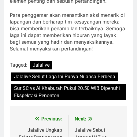
elemen penting dari sebuah pertandingan.
Para penggemar akan menantikan aksi menarik di
lapangan dan berharap tim kesayangan mereka
bisa memberikan penampilan terbaiknya. Semoga
laga ini dapat memberikan hiburan yang layak
bagi semua yang hadir dan menyaksikannya.
Selamat menyaksikan pertandingan!
Tagged:
Jalalive
Jalalive Sebut Laga Ini Punya Nuansa Berbeda
Sur SC vs Al Khaburah Pukul 20.50 WIB Dipenuhi
Ekspektasi Penonton
Previous:
Next:
Post
navigation
Jalalive Ungkap
Jalalive Sebut