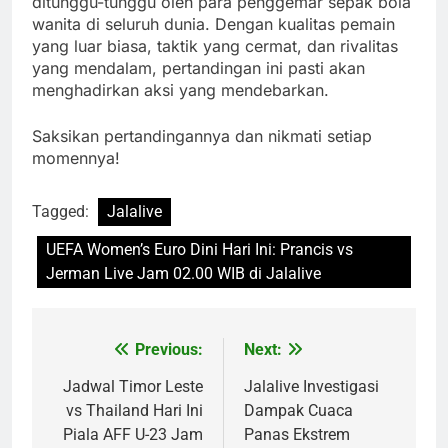
ditunggu-tunggu oleh para penggemar sepak bola
wanita di seluruh dunia. Dengan kualitas pemain
yang luar biasa, taktik yang cermat, dan rivalitas
yang mendalam, pertandingan ini pasti akan
menghadirkan aksi yang mendebarkan.
Saksikan pertandingannya dan nikmati setiap
momennya!
Tagged:
Jalalive
UEFA Women’s Euro Dini Hari Ini: Prancis vs
Jerman Live Jam 02.00 WIB di Jalalive
Previous:
Next:
Post
navigation
Jadwal Timor Leste
Jalalive Investigasi
vs Thailand Hari Ini
Dampak Cuaca
Piala AFF U-23 Jam
Panas Ekstrem