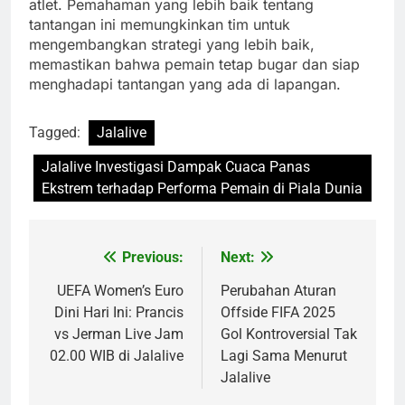
atlet. Pemahaman yang lebih baik tentang
tantangan ini memungkinkan tim untuk
mengembangkan strategi yang lebih baik,
memastikan bahwa pemain tetap bugar dan siap
menghadapi tantangan yang ada di lapangan.
Tagged:
Jalalive
Jalalive Investigasi Dampak Cuaca Panas
Ekstrem terhadap Performa Pemain di Piala Dunia
Previous:
Next:
Post
navigation
UEFA Women’s Euro
Perubahan Aturan
Dini Hari Ini: Prancis
Offside FIFA 2025
vs Jerman Live Jam
Gol Kontroversial Tak
02.00 WIB di Jalalive
Lagi Sama Menurut
Jalalive