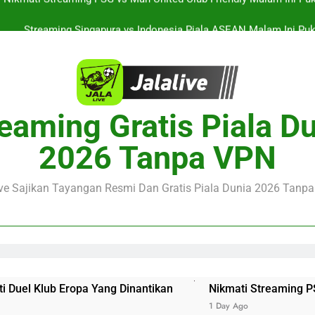
Streaming Singapura vs Indonesia Piala ASEAN Malam Ini Puku
Menar
Jalalive Aston Villa vs Bayern Club Friendly Malam Ini Pukul 19.0
Persahabatan Dua 
Streaming Jalalive Barcelona vs Nottingham Forest Club Friendly 
Pengalaman Mengi
Nikmati Streaming PSG vs Man United Club Friendly Malam Ini Pu
eaming Gratis Piala D
Kemasan L
Streaming Singapura vs Indonesia Piala ASEAN Malam Ini Puku
2026 Tanpa VPN
Menar
Jalalive Aston Villa vs Bayern Club Friendly Malam Ini Pukul 19.0
Persahabatan Dua 
ive Sajikan Tayangan Resmi Dan Gratis Piala Dunia 2026 Tanpa 
Yang Dinantikan
Nikmati Streaming PSG vs Man United 
1 Day Ago