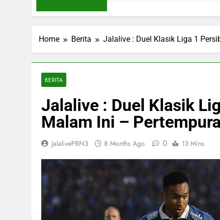
Home
Berita
Jalalive : Duel Klasik Liga 1 Pe
BERITA
Jalalive : Duel Klasik L
Malam Ini – Pertempura
0
JalalivePBN3
8 Months Ago
13 Mins