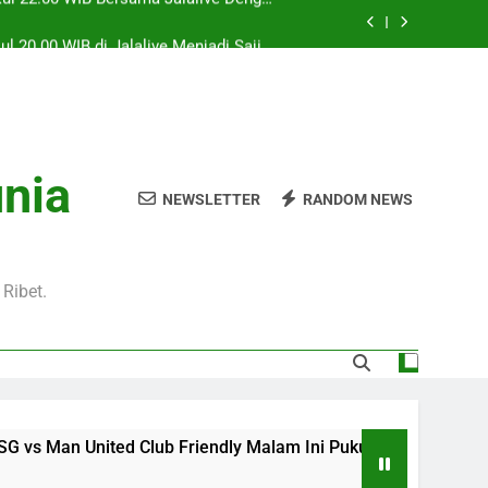
l 20.00 WIB di Jalalive Menjadi Sajian
ik Untuk Pecinta Sepak Bola Nasional
0 WIB Menghadirkan Berita Terbaru Duel
Klub Terkenal Dari Inggris Dan Jerman
Dini Hari Ini Pukul 02.00 WIB Membawa
kuti Duel Klub Eropa Yang Dinantikan
kul 22.00 WIB Bersama Jalalive Dengan
unia
aga Pramusim Modern dan Menghibur
NEWSLETTER
RANDOM NEWS
l 20.00 WIB di Jalalive Menjadi Sajian
ik Untuk Pecinta Sepak Bola Nasional
0 WIB Menghadirkan Berita Terbaru Duel
Klub Terkenal Dari Inggris Dan Jerman
Ribet.
Club Friendly Malam Ini Pukul 22.00 WIB Bersama Jalalive 